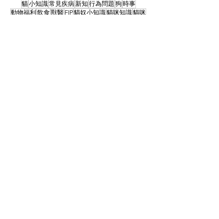
貓
小知識
常見疾病
新知
行為問題
狗
時事
動物福利
飲食
獸醫
FIP
貓奴小知識
貓咪知識
貓咪
人畜共通傳染病
中毒
寄生蟲
禽流感
研究
產品試用
訂閱免費文章
定期收到臨床獸醫師整理的
寵物醫療相關知識