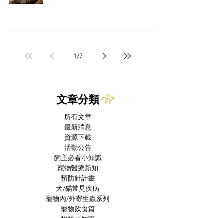
1
/
7
文章分類
所有文章
最新消息
資源下載
活動公告
飼主必看小知識
寵物醫療新知
預防針計畫
犬/貓常見疾病
寵物內/外寄生蟲系列
寵物飲食篇