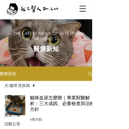
— THE LATEST NEWS OF VETERINARY
MEDICINE —
醫療新知
醫療新知
犬/貓常見疾病
所有文章
貓咪血尿怎麼辦｜專業獸醫解
析：三大成因、必要檢查與治療
最新消息
方針
資源下載
4月24日
活動公告