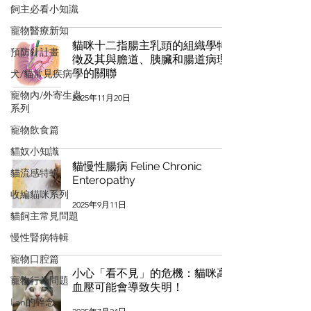
飼主必看小知識
寵物醫療新知
貓咪十二指腸主乳頭的組織學特
預防針計畫
徵及其與膽道、胰臟和腸道病理
學的關聯
犬/貓常見疾病
寵物內/外寄生蟲
2025年11月20日
系列
寵物飲食篇
貓奴小知識
貓慢性腸病 Feline Chronic
貓流感特輯
Enteropathy
收編貓咪系列
2025年9月11日
貓飼主常見問題
慢性腎病特輯
寵物口腔篇
小心「看不見」的危機：貓咪高
寵物行為問題
血壓可能會導致失明！
Lan的碎念