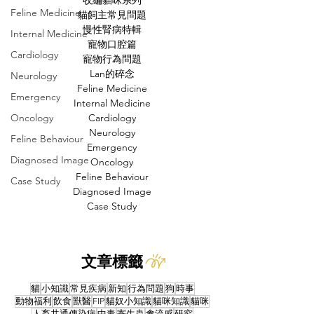
收編貓咪系列
Feline Medicine
貓飼主常見問題
慢性腎病特輯
Internal Medicine
寵物口腔篇
Cardiology
寵物行為問題
Lan的碎念
Neurology
Feline Medicine
Emergency
Internal Medicine
Oncology
Cardiology
Neurology
Feline Behaviour
Emergency
Diagnosed Image
Oncology
Feline Behaviour
Case Study
Diagnosed Image
Case Study
文章標籤
貓
小知識
常見疾病
新知
行為問題
狗
時事
動物福利
飲食
獸醫
FIP
貓奴小知識
貓咪知識
貓咪
人畜共通傳染病
中毒
寄生蟲
禽流感
研究