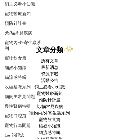
飼主必看小知識
寵物醫療新知
預防針計畫
犬/貓常見疾病
寵物內/外寄生蟲系
列
文章分類
寵物飲食篇
所有文章
最新消息
貓奴小知識
資源下載
貓流感特輯
活動公告
收編貓咪系列
飼主必看小知識
寵物醫療新知
貓飼主常見問題
預防針計畫
慢性腎病特輯
犬/貓常見疾病
寵物內/外寄生蟲系列
寵物口腔篇
寵物飲食篇
寵物行為問題
貓奴小知識
貓流感特輯
Lan的碎念