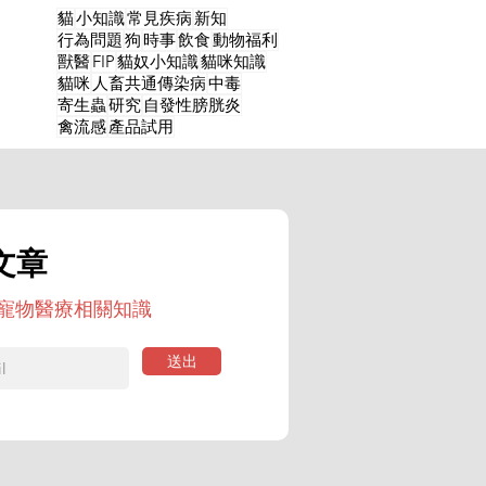
貓
小知識
常見疾病
新知
行為問題
狗
時事
飲食
動物福利
獸醫
FIP
貓奴小知識
貓咪知識
貓咪
人畜共通傳染病
中毒
寄生蟲
研究
自發性膀胱炎
禽流感
產品試用
文章
寵物醫療相關知識
送出