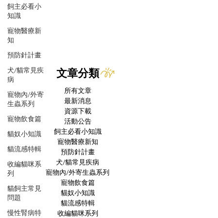
飼主必看小
知識
寵物醫療新
知
預防針計畫
犬/貓常見疾
文章分類
病
所有文章
寵物內/外寄
最新消息
生蟲系列
資源下載
寵物飲食篇
活動公告
飼主必看小知識
貓奴小知識
寵物醫療新知
貓流感特輯
預防針計畫
犬/貓常見疾病
收編貓咪系
寵物內/外寄生蟲系列
列
寵物飲食篇
貓飼主常見
貓奴小知識
問題
貓流感特輯
慢性腎病特
收編貓咪系列