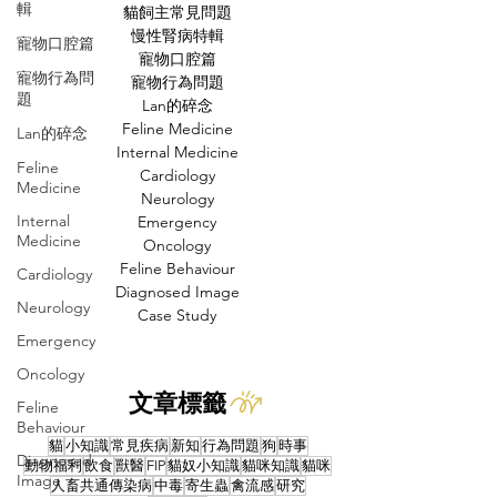
輯
貓飼主常見問題
慢性腎病特輯
寵物口腔篇
寵物口腔篇
寵物行為問
寵物行為問題
題
Lan的碎念
Feline Medicine
Lan的碎念
Internal Medicine
Feline
Cardiology
Medicine
Neurology
Internal
Emergency
Medicine
Oncology
Feline Behaviour
Cardiology
Diagnosed Image
Neurology
Case Study
Emergency
Oncology
文章標籤
Feline
Behaviour
貓
小知識
常見疾病
新知
行為問題
狗
時事
Diagnosed
動物福利
飲食
獸醫
FIP
貓奴小知識
貓咪知識
貓咪
Image
人畜共通傳染病
中毒
寄生蟲
禽流感
研究