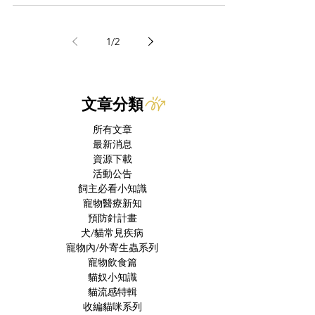
1
/
2
文章分類
所有文章
最新消息
資源下載
活動公告
飼主必看小知識
寵物醫療新知
預防針計畫
犬/貓常見疾病
寵物內/外寄生蟲系列
寵物飲食篇
貓奴小知識
貓流感特輯
收編貓咪系列