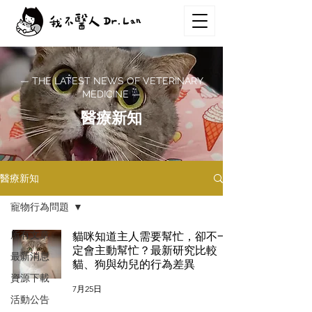
— THE LATEST NEWS OF VETERINARY
MEDICINE —
醫療新知
醫療新知
寵物行為問題
所有文章
貓咪知道主人需要幫忙，卻不一
定會主動幫忙？最新研究比較
最新消息
貓、狗與幼兒的行為差異
資源下載
7月25日
活動公告