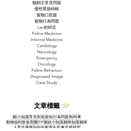
貓飼主常見問題
慢性腎病特輯
寵物口腔篇
寵物行為問題
Lan的碎念
Feline Medicine
Internal Medicine
Cardiology
Neurology
Emergency
Oncology
Feline Behaviour
Diagnosed Image
Case Study
文章標籤
貓
小知識
常見疾病
新知
行為問題
狗
時事
動物福利
飲食
獸醫
FIP
貓奴小知識
貓咪知識
貓咪
人畜共通傳染病
中毒
寄生蟲
禽流感
研究