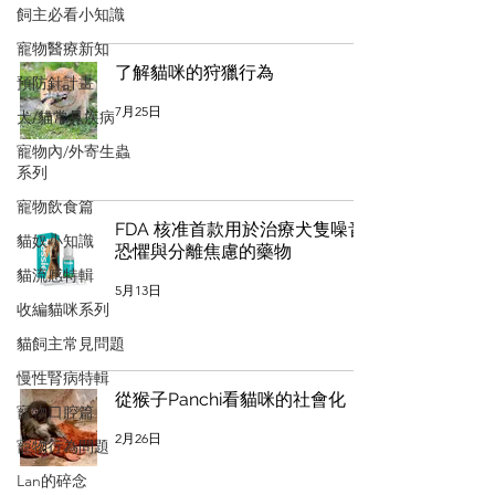
飼主必看小知識
寵物醫療新知
了解貓咪的狩獵行為
預防針計畫
7月25日
犬/貓常見疾病
寵物內/外寄生蟲
系列
寵物飲食篇
FDA 核准首款用於治療犬隻噪音
貓奴小知識
恐懼與分離焦慮的藥物
貓流感特輯
5月13日
收編貓咪系列
貓飼主常見問題
慢性腎病特輯
從猴子Panchi看貓咪的社會化
寵物口腔篇
2月26日
寵物行為問題
Lan的碎念