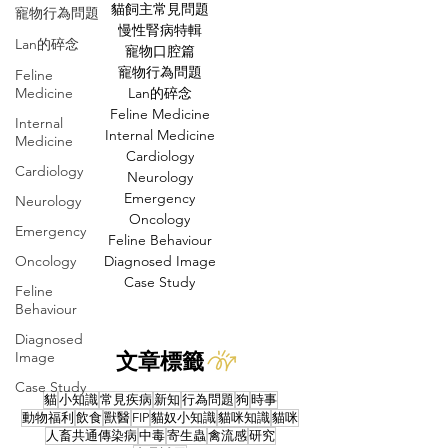
貓飼主常見問題
寵物行為問題
慢性腎病特輯
Lan的碎念
寵物口腔篇
寵物行為問題
Feline
Medicine
Lan的碎念
Feline Medicine
Internal
Internal Medicine
Medicine
Cardiology
Cardiology
Neurology
Emergency
Neurology
Oncology
Emergency
Feline Behaviour
Oncology
Diagnosed Image
Case Study
Feline
Behaviour
Diagnosed
Image
文章標籤
Case Study
貓
小知識
常見疾病
新知
行為問題
狗
時事
動物福利
飲食
獸醫
FIP
貓奴小知識
貓咪知識
貓咪
人畜共通傳染病
中毒
寄生蟲
禽流感
研究