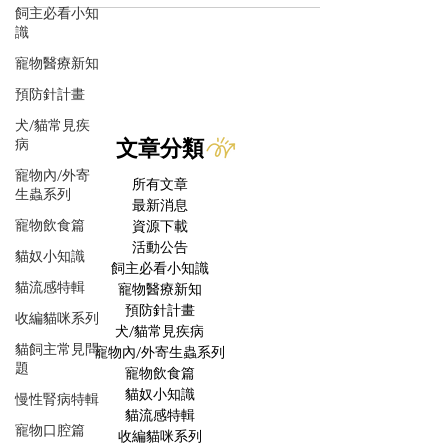
飼主必看小知
識
寵物醫療新知
預防針計畫
犬/貓常見疾
病
文章分類
寵物內/外寄
所有文章
生蟲系列
最新消息
寵物飲食篇
資源下載
活動公告
貓奴小知識
飼主必看小知識
貓流感特輯
寵物醫療新知
預防針計畫
收編貓咪系列
犬/貓常見疾病
貓飼主常見問
寵物內/外寄生蟲系列
題
寵物飲食篇
貓奴小知識
慢性腎病特輯
貓流感特輯
寵物口腔篇
收編貓咪系列