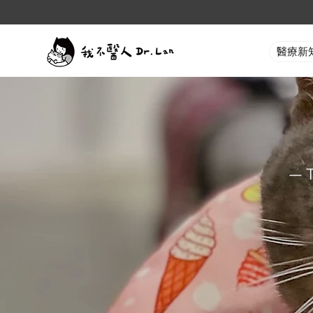
醫療新
— 