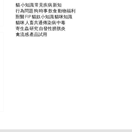
貓
小知識
常見疾病
新知
行為問題
狗
時事
飲食
動物福利
獸醫
FIP
貓奴小知識
貓咪知識
貓咪
人畜共通傳染病
中毒
寄生蟲
研究
自發性膀胱炎
禽流感
產品試用