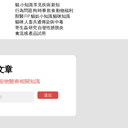
貓
小知識
常見疾病
新知
行為問題
狗
時事
飲食
動物福利
獸醫
FIP
貓奴小知識
貓咪知識
貓咪
人畜共通傳染病
中毒
寄生蟲
研究
自發性膀胱炎
禽流感
產品試用
文章
寵物醫療相關知識
送出