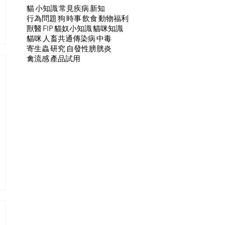
貓
小知識
常見疾病
新知
行為問題
狗
時事
飲食
動物福利
獸醫
FIP
貓奴小知識
貓咪知識
貓咪
人畜共通傳染病
中毒
寄生蟲
研究
自發性膀胱炎
禽流感
產品試用