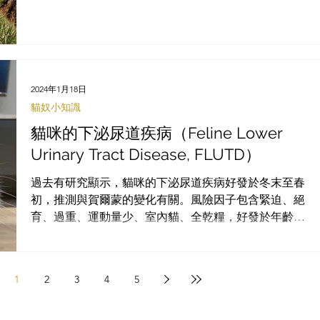
貓可能會被貓解讀為具有挑戰性/攻擊性，這可能是貓咪
似乎經常選擇坐在對它們相對不感興趣的人上面的原因
之一！...
2024年1月18日
貓奴小知識
貓咪的下泌尿道疾病（Feline Lower
Urinary Tract Disease, FLUTD）
過去有研究顯示，貓咪的下泌尿道疾病好發於冬末至春
初，推測與賀爾蒙的變化有關。風險因子包含緊迫、絕
育、過重、運動量少、室內貓、全乾糧，好發於年齡為
成貓（3 - 6 y/o）至熟齡貓（7 - 10 y/o）階段。 貓下泌尿
道症狀包含：頻尿、血尿、亂尿尿、排尿不順、排尿疼
痛。貓...
1
2
3
4
5