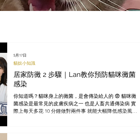
5月17日
貓奴小知識
居家防黴 2 步驟｜Lan教你預防貓咪黴菌
感染
你知道嗎？貓咪身上的黴菌，是會傳染給人的 😨 貓咪黴
菌感染是最常見的皮膚疾病之一 也是人畜共通傳染病 實
際上每天多花 10 分鐘做對兩件事 就能大幅降低感染風險
快看Lan整理的居家防黴重點👇