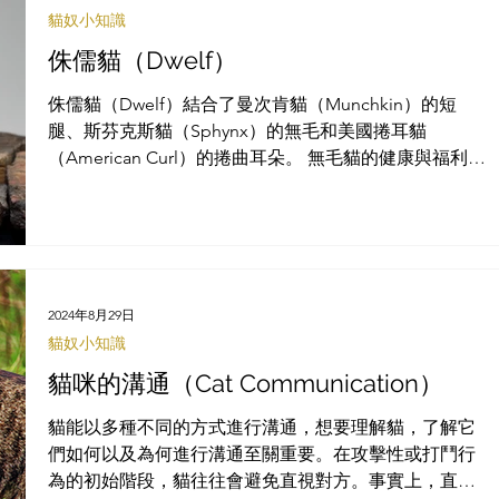
貓奴小知識
侏儒貓（Dwelf）
侏儒貓（Dwelf）結合了曼次肯貓（Munchkin）的短
腿、斯芬克斯貓（Sphynx）的無毛和美國捲耳貓
（American Curl）的捲曲耳朵。 無毛貓的健康與福利
貓具有毛髮和皮毛是有重要原因：它提供保護、溫暖並
有助於溝通。因為貓咪對於觸摸非常敏感，毛髮可以幫
助提供有...
2024年8月29日
貓奴小知識
貓咪的溝通（Cat Communication）
貓能以多種不同的方式進行溝通，想要理解貓，了解它
們如何以及為何進行溝通至關重要。在攻擊性或打鬥行
為的初始階段，貓往往會避免直視對方。事實上，直視