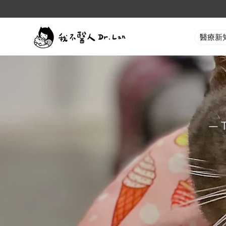
醫療新
— 