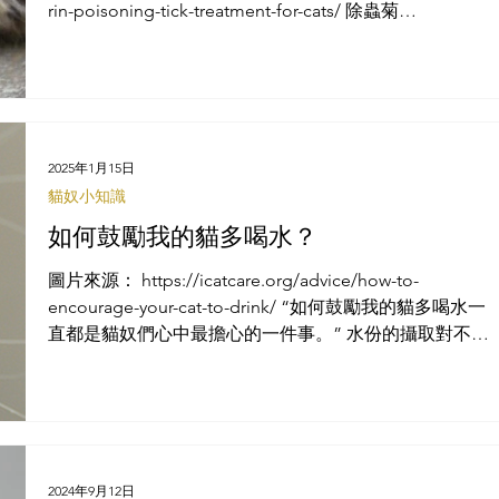
rin-poisoning-tick-treatment-for-cats/ 除蟲菊
（Pyrethrins）與除蟲菊精類（Pyrethroids）是從菊花中
萃取的天...
2025年1月15日
貓奴小知識
如何鼓勵我的貓多喝水？
圖片來源： https://icatcare.org/advice/how-to-
encourage-your-cat-to-drink/ “如何鼓勵我的貓多喝水一
直都是貓奴們心中最擔心的一件事。” 水份的攝取對不管
是貓咪或其他動物來說都非常重要，某些時候及狀況，
鼓勵增加飲...
2024年9月12日