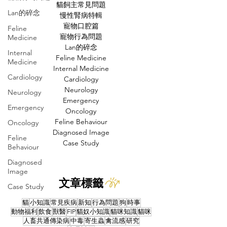
貓飼主常見問題
Lan的碎念
慢性腎病特輯
寵物口腔篇
Feline
寵物行為問題
Medicine
Lan的碎念
Internal
Feline Medicine
Medicine
Internal Medicine
Cardiology
Cardiology
Neurology
Neurology
Emergency
Emergency
Oncology
Feline Behaviour
Oncology
Diagnosed Image
Feline
Case Study
Behaviour
Diagnosed
Image
文章標籤
Case Study
貓
小知識
常見疾病
新知
行為問題
狗
時事
動物福利
飲食
獸醫
FIP
貓奴小知識
貓咪知識
貓咪
人畜共通傳染病
中毒
寄生蟲
禽流感
研究