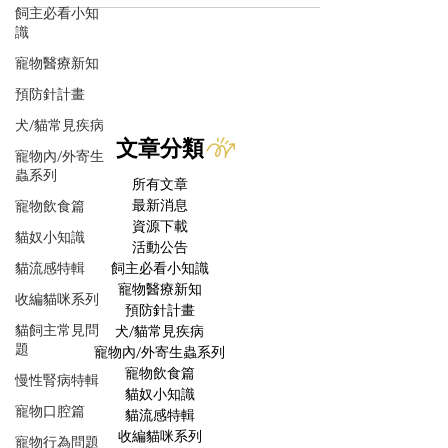
飼主必看小知
識
寵物醫療新知
預防針計畫
犬/貓常見疾病
文章分類
寵物內/外寄生
蟲系列
所有文章
最新消息
寵物飲食篇
資源下載
貓奴小知識
活動公告
貓流感特輯
飼主必看小知識
寵物醫療新知
收編貓咪系列
預防針計畫
貓飼主常見問
犬/貓常見疾病
題
寵物內/外寄生蟲系列
寵物飲食篇
慢性腎病特輯
貓奴小知識
寵物口腔篇
貓流感特輯
收編貓咪系列
寵物行為問題