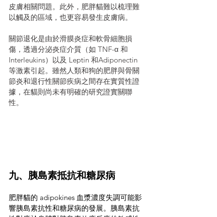
皮膚相關問題。此外，肥胖貓難以梳理難
以觸及的區域，也更容易發生皮膚病。
關節退化是由於滑膜炎症和軟骨細胞損
傷，透過分泌炎症介質（如 TNF-α 和 
Interleukins）以及 Leptin 和Adiponectin 
等激素引起。雖然人類和狗的肥胖與骨關
節炎和退行性關節疾病之間存在實質性證
據，在貓則尚未有明確的研究證實關聯
性。
九、胰島素抵抗和糖尿病
肥胖貓的 adipokines 血漿濃度失調可能影
響胰島素抗性和糖尿病的發展。胰島素抗