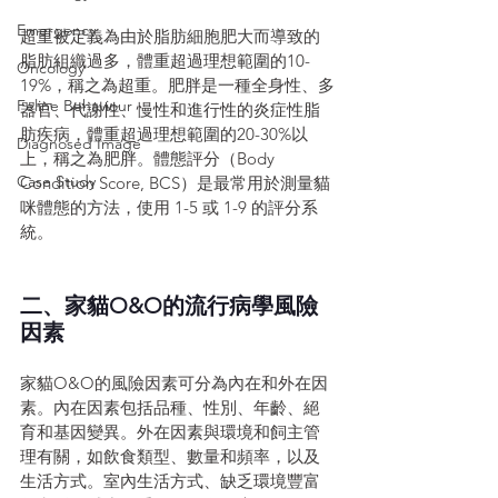
Emergency
超重被定義為由於脂肪細胞肥大而導致的
脂肪組織過多，體重超過理想範圍的10-
Oncology
19%，稱之為超重。肥胖是一種全身性、多
Feline Behaviour
器官、代謝性、慢性和進行性的炎症性脂
肪疾病，體重超過理想範圍的20-30%以
Diagnosed Image
上，稱之為肥胖。體態評分（Body 
Case Study
Condition Score, BCS）是最常用於測量貓
咪體態的方法，使用 1-5 或 1-9 的評分系
統。
二、家貓O&O的流行病學風險
因素
家貓O&O的風險因素可分為內在和外在因
素。內在因素包括品種、性別、年齡、絕
育和基因變異。外在因素與環境和飼主管
理有關，如飲食類型、數量和頻率，以及
生活方式。室內生活方式、缺乏環境豐富