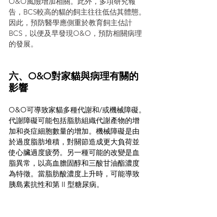
O&O風險增加相關。此外，多項研究報
告，BCS較高的貓的飼主往往低估其體態。
因此，預防醫學應側重於教育飼主估計
BCS，以便及早發現O&O，預防相關病理
的發展。
六、O&O對家貓與病理有關的
影響
O&O可導致家貓多種代謝和/或機械障礙。
代謝障礙可能包括脂肪組織代謝產物的增
加和炎症細胞數量的增加。機械障礙是由
於過度脂肪堆積，對關節造成更大負荷並
使心臟過度疲勞。另一種可能的改變是血
脂異常，以高血膽固醇和三酸甘油酯濃度
為特徵。當脂肪酸濃度上升時，可能導致
胰島素抗性和第 II 型糖尿病。