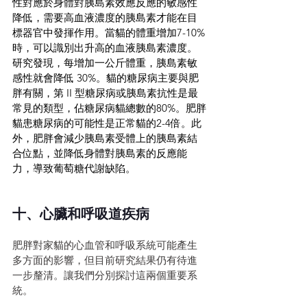
性對應於身體對胰島素效應反應的敏感性
降低，需要高血液濃度的胰島素才能在目
標器官中發揮作用。當貓的體重增加7-10%
時，可以識別出升高的血液胰島素濃度。
研究發現，每增加一公斤體重，胰島素敏
感性就會降低 30%。貓的糖尿病主要與肥
胖有關，第 II 型糖尿病或胰島素抗性是最
常見的類型，佔糖尿病貓總數的80%。肥胖
貓患糖尿病的可能性是正常貓的2-4倍。此
外，肥胖會減少胰島素受體上的胰島素結
合位點，並降低身體對胰島素的反應能
力，導致葡萄糖代謝缺陷。
十、心臟和呼吸道疾病
肥胖對家貓的心血管和呼吸系統可能產生
多方面的影響，但目前研究結果仍有待進
一步釐清。讓我們分別探討這兩個重要系
統。