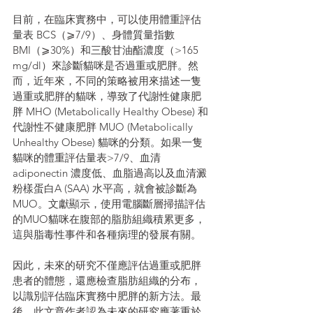
目前，在臨床實務中，可以使用體重評估
量表 BCS（⩾7/9）、身體質量指數 
BMI（⩾30%）和三酸甘油酯濃度（>165 
mg/dl）來診斷貓咪是否過重或肥胖。然
而，近年來，不同的策略被用來描述一隻
過重或肥胖的貓咪，導致了代謝性健康肥
胖 MHO (Metabolically Healthy Obese) 和
代謝性不健康肥胖 MUO (Metabolically 
Unhealthy Obese) 貓咪的分類。如果一隻
貓咪的體重評估量表>7/9、血清 
adiponectin 濃度低、血脂過高以及血清澱
粉樣蛋白A (SAA) 水平高，就會被診斷為
MUO。文獻顯示，使用電腦斷層掃描評估
的MUO貓咪在腹部的脂肪組織積累更多，
這與脂毒性事件和各種病理的發展有關。
因此，未來的研究不僅應評估過重或肥胖
患者的體態，還應檢查脂肪組織的分布，
以識別評估臨床實務中肥胖的新方法。最
後，此文章作者認為未來的研究應著重於