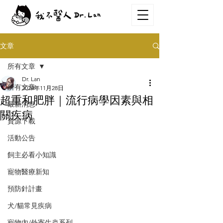
文章
所有文章
Dr. Lan
所有文章
2024年11月28日
超重和肥胖｜流行病學因素與相
最新消息
關疾病
資源下載
活動公告
飼主必看小知識
寵物醫療新知
預防針計畫
犬/貓常見疾病
寵物內/外寄生蟲系列