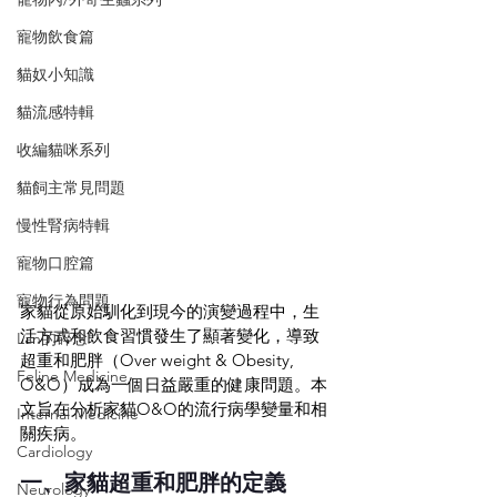
寵物飲食篇
貓奴小知識
貓流感特輯
收編貓咪系列
貓飼主常見問題
慢性腎病特輯
寵物口腔篇
寵物行為問題
家貓從原始馴化到現今的演變過程中，生
活方式和飲食習慣發生了顯著變化，導致
Lan的碎念
超重和肥胖（Over weight & Obesity, 
Feline Medicine
O&O）成為一個日益嚴重的健康問題。本
文旨在分析家貓O&O的流行病學變量和相
Internal Medicine
關疾病。
Cardiology
一、家貓超重和肥胖的定義
Neurology