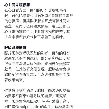
心血管系統影響
在心血管方面，目前的研究發現較為有
限。雖然肥厚型心肌病(HCM)是貓咪最常見
的心臟病，但其與肥胖的直接關聯性尚未
確立。然而，值得注意的是，在已診斷出
心衰竭的貓咪中，肥胖貓的預後較差，其
生存率明顯低於維持正常體重的貓咪。
呼吸系統影響
關於肥胖對呼吸系統的影響，目前的研究
結果呈現不同的觀點。部分研究指出，肥
胖貓與正常體重貓的肺功能指標並無顯著
差異。但其他研究則發現，肥胖確實會導
致限制性呼吸模式，不過這種影響與支氣
管收縮無關。
特別值得關注的是，肥胖可能透過改變體
內激素平衡來影響呼吸道健康。研究顯
示，肥胖會導致血液中 leptin 濃度升高，
同時降低 adiponectin 的產生。這種激素的