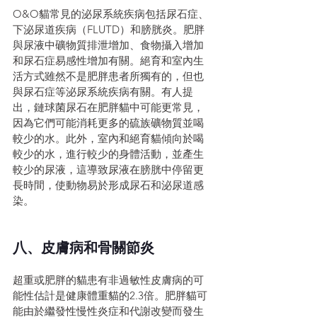
O&O貓常見的泌尿系統疾病包括尿石症、
下泌尿道疾病（FLUTD）和膀胱炎。肥胖
與尿液中礦物質排泄增加、食物攝入增加
和尿石症易感性增加有關。絕育和室內生
活方式雖然不是肥胖患者所獨有的，但也
與尿石症等泌尿系統疾病有關。有人提
出，鏈球菌尿石在肥胖貓中可能更常見，
因為它們可能消耗更多的硫族礦物質並喝
較少的水。此外，室內和絕育貓傾向於喝
較少的水，進行較少的身體活動，並產生
較少的尿液，這導致尿液在膀胱中停留更
長時間，使動物易於形成尿石和泌尿道感
染。
八、皮膚病和骨關節炎
超重或肥胖的貓患有非過敏性皮膚病的可
能性估計是健康體重貓的2.3倍。肥胖貓可
能由於繼發性慢性炎症和代謝改變而發生