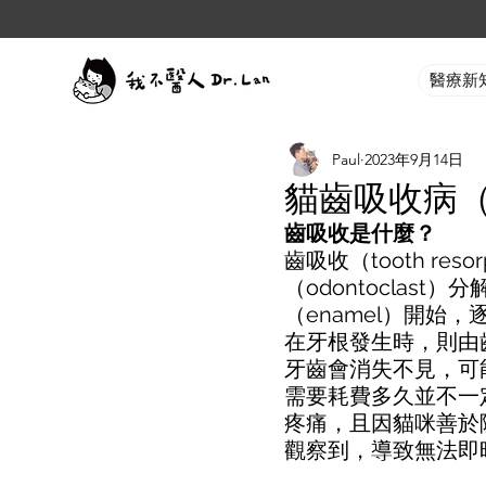
醫療新
Paul
2023年9月14日
貓齒吸收病（Too
齒吸收是什麼？
齒吸收（tooth re
（odontoclas
（enamel）開始，
在牙根發生時，則由齒
牙齒會消失不見，可
需要耗費多久並不一
疼痛，且因貓咪善於
觀察到，導致無法即