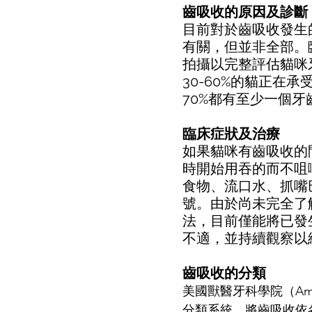
齒吸收的原因及診斷
目前對於齒吸收發生
有關，但並非全部。
拍攝以完整評估貓咪
30-60%的貓正在
70%都有至少一個
臨床症狀及治療
如果貓咪有齒吸收的
時開始用吞的而不咀
食物、流口水、抓嘴
號。由於尚未完全了
法，目前僅能將已發
不適，並持續觀察以
齒吸收的分類
美國獸醫牙科學院（America
分類系統，將齒吸收依