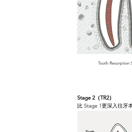
Tooth Resorptio
Stage 2（TR2）
比 Stage 1更深入往