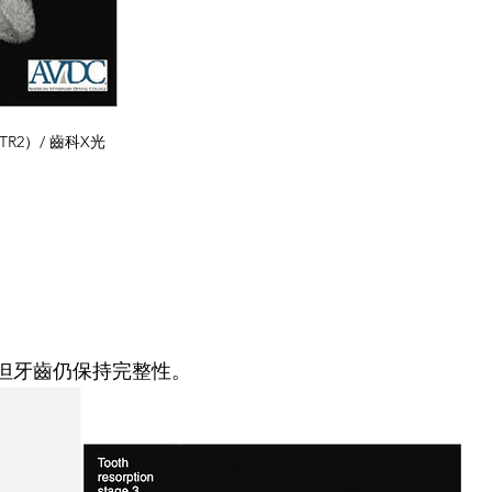
 2（TR2）/ 齒科X光
，但牙齒仍保持完整性。