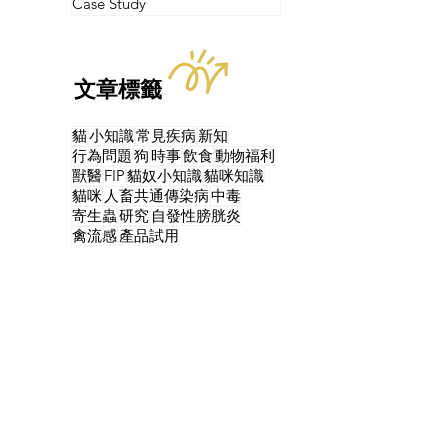
Case Study
文章標籤
貓
小知識
常見疾病
新知
行為問題
狗
時事
飲食
動物福利
獸醫
FIP
貓奴小知識
貓咪知識
貓咪
人畜共通傳染病
中毒
寄生蟲
研究
自發性膀胱炎
禽流感
產品試用