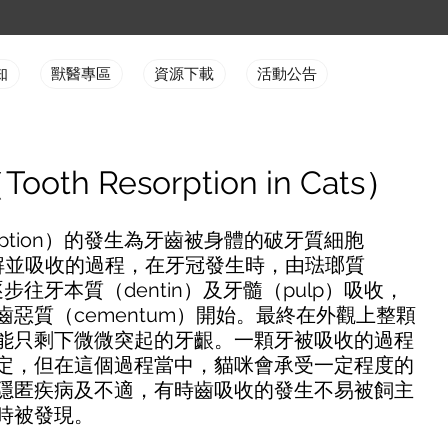
知
獸醫專區
資源下載
活動公告
th Resorption in Cats）
sorption）的發生為牙齒被身體的破牙質細胞
t）分解並吸收的過程，在牙冠發生時，由琺瑯質
逐步往牙本質（dentin）及牙髓（pulp）吸收，
惡質（cementum）開始。最終在外觀上整顆
能只剩下微微突起的牙齦。一顆牙被吸收的過程
定，但在這個過程當中，貓咪會承受一定程度的
隱匿疾病及不適，有時齒吸收的發生不易被飼主
時被發現。