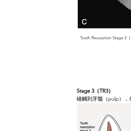
Tooth Resorption Stage
Stage 3（TR3）
碰觸到牙髓（pulp）