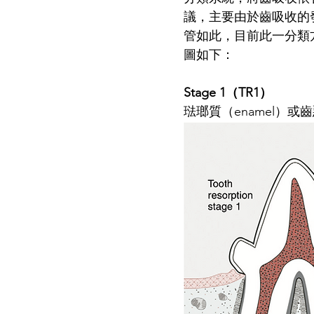
議，主要由於齒吸收的
管如此，目前此一分類
圖如下：
Stage 1（TR1）
琺瑯質（enamel）或齒