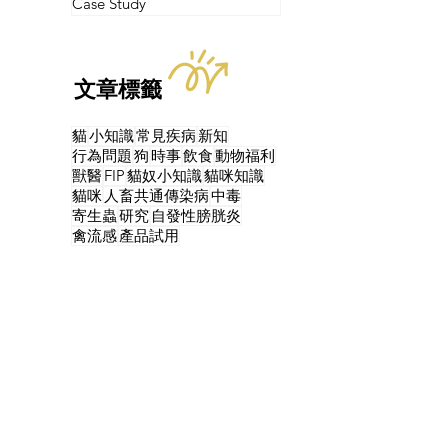
Case Study
文章標籤
貓
小知識
常見疾病
新知
行為問題
狗
時事
飲食
動物福利
獸醫
FIP
貓奴小知識
貓咪知識
貓咪
人畜共通傳染病
中毒
寄生蟲
研究
自發性膀胱炎
禽流感
產品試用