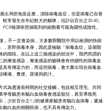
才發展出局部免疫反應，清除病毒血症，但是病毒已在骨
rus。較常發生在年紀較大的貓咪，估計佔百分之30-40。
、PCR檢測依照抽取到的細胞量可能為陽性或陰性。
LV後，不一定會染病，大多數獸醫院中用以檢測的快篩
」，意即病毒本身，因此是檢驗「病毒血症」這個階
咪的階段。在以上這三個感染的狀況中，我們所謂的
二的漸進感染，漸進感染的貓咪會有持續性的病毒血
是具有傳染力的，而這些病毒，會大量出現在病毒血
括唾液、糞便、尿液與奶汁。
方式為透過長時間的社交接觸，包括相互理毛、共同
懷孕母貓患有貓白血病毒會感染胎兒，甚至導致死
示，少於百分之1-2的健康家貓患有貓白血病毒；遞減
出貓白血的相關疾病，也不具有傳染力。