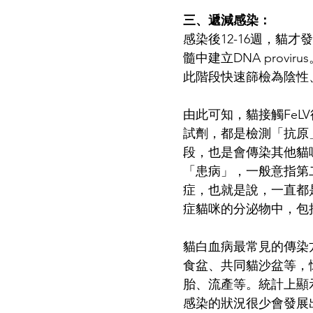
三、遞減感染：
感染後12-16週，貓
髓中建立DNA provi
此階段快速篩檢為陰性
由此可知，貓接觸Fe
試劑，都是檢測「抗原
段，也是會傳染其他貓
「患病」，一般意指第
症，也就是說，一直都
症貓咪的分泌物中，包
貓白血病最常見的傳染
食盆、共同貓沙盆等，
胎、流產等。統計上顯
感染的狀況很少會發展