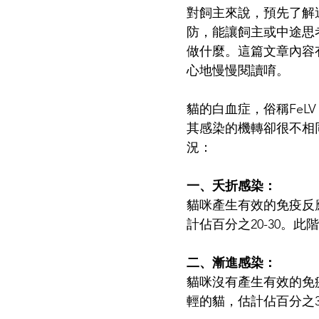
對飼主來說，預先了解
防，能讓飼主或中途思
做什麼。這篇文章內容
心地慢慢閱讀唷。
貓的白血症，俗稱Fe
其感染的機轉卻很不相
況：
一、夭折感染：
貓咪產生有效的免疫反
計佔百分之20-30。
二、漸進感染：
貓咪沒有產生有效的免
輕的貓，估計佔百分之3