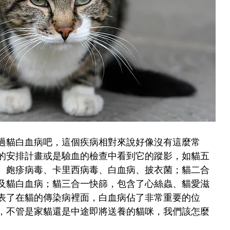
過貓白血病吧，這個疾病相對來說好像沒有這麼常
的安排計畫或是驗血的檢查中看到它的蹤影，如貓五
、皰疹病毒、卡里西病毒、白血病、披衣菌；貓二合
及貓白血病；貓三合一快篩，包含了心絲蟲、貓愛滋
表了在貓的傳染病裡面，白血病佔了非常重要的位
，不管是家貓還是中途即將送養的貓咪，我們該怎麼