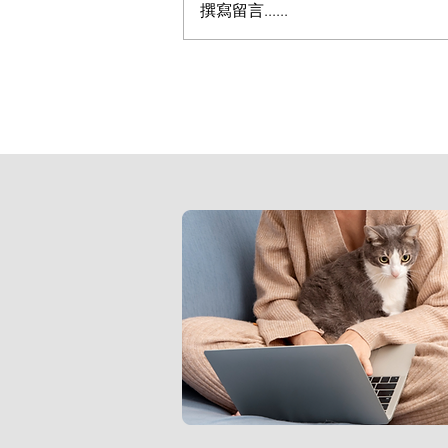
撰寫留言......
為什麼病好了，藥卻不能馬上
「藥物戒斷症候群」