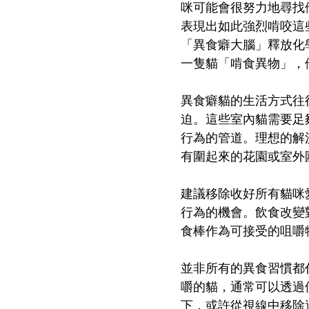
咪可能會很努力地尋找
表現出如此強烈啃咬這
「異食癖大腦」釋放化
一隻貓「啃食異物」，
異食癖貓的生活方式往
迫。這些室內貓需要足
行為的管道。理想的解
有圍起來的花園或室外
建議移除收好所有貓咪
行為的機會。飲食改變
食棒作為可接受的咀嚼
並非所有的異食習慣都
嚼的貓，通常可以透過
下，或許從視線中移除