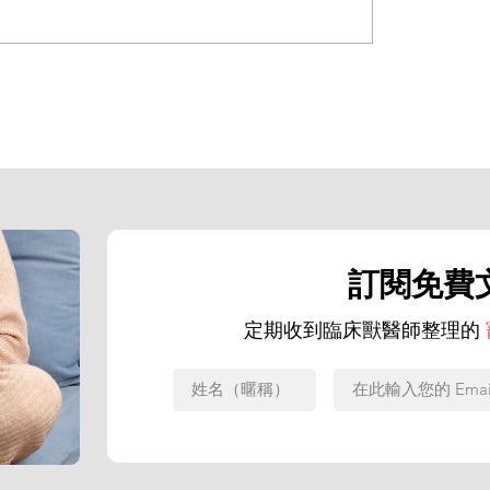
停？認識
貓咪血尿怎麼辦｜專業獸醫解析：三
成因、必要檢查與治療方針
訂閱免費
定期收到臨床獸醫師整理的