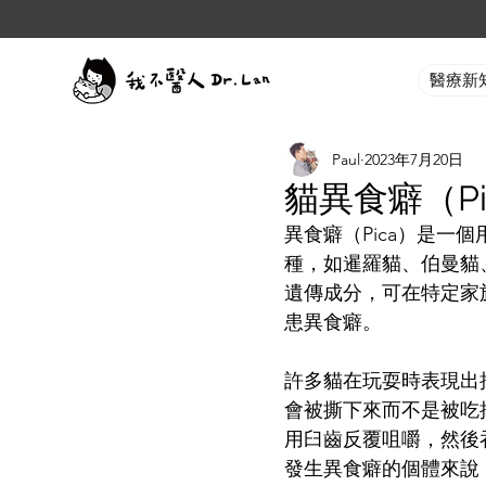
醫療新
Paul
2023年7月20日
貓異食癖（Pica
異食癖（Pica）是一
種，如暹羅貓、伯曼貓
遺傳成分，可在特定家
患異食癖。
許多貓在玩耍時表現出
會被撕下來而不是被吃
用臼齒反覆咀嚼，然後
發生異食癖的個體來說