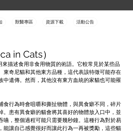
知
獸醫專區
資源下載
活動公告
 in Cats）
個用來描述食用非食用物質的術語。它較常見於某些品
、東奇尼貓和其他東方品種，這代表該特徵可能存在
族中遺傳。然而，其他沒有東方血統的家貓也可能罹
捕食行為時會咀嚼和撕扯物體，與異食癖不同，碎片
掉。患有異食癖的貓會將其喜好的物體放入口中，並
吞嚥，整個過程可能只需要幾秒鐘。這種行為對於易
，能讓自己感覺很好而讓此行為一再被獎勵，這些貓