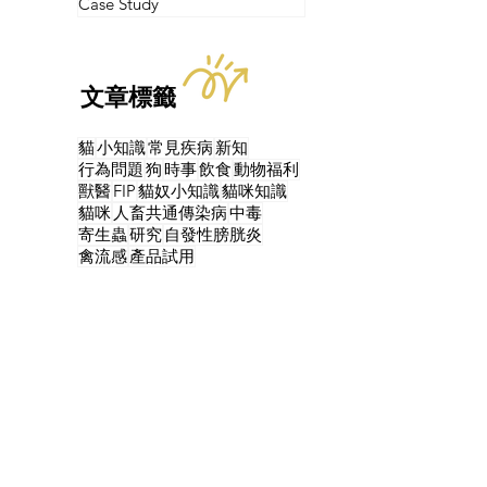
Case Study
文章標籤
貓
小知識
常見疾病
新知
行為問題
狗
時事
飲食
動物福利
獸醫
FIP
貓奴小知識
貓咪知識
貓咪
人畜共通傳染病
中毒
寄生蟲
研究
自發性膀胱炎
禽流感
產品試用