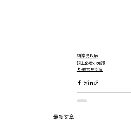
貓
常見疾病
飼主必看小知識
犬/貓常見疾病
最新文章