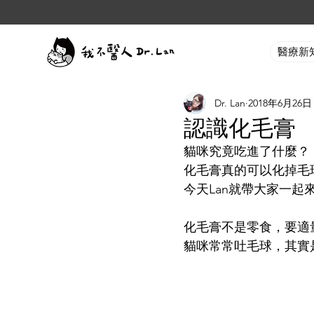
醫療新
Dr. Lan
2018年6月26日
認識化毛膏
貓咪究竟吃進了什麼？
化毛膏真的可以化掉毛
今天Lan就帶大家一起
化毛膏不是零食，要適
貓咪常常吐毛球，其實