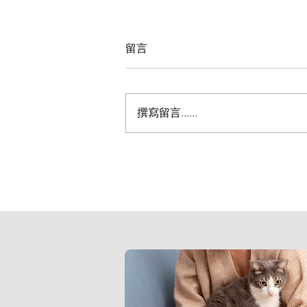
留言
撰寫留言......
居家防黴 2 步驟｜Lan教你
菌感染