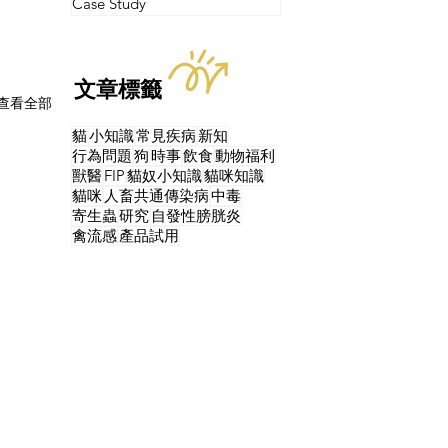
Case Study
文章標籤
查看全部
貓
小知識
常見疾病
新知
行為問題
狗
時事
飲食
動物福利
獸醫
FIP
貓奴小知識
貓咪知識
貓咪
人畜共通傳染病
中毒
寄生蟲
研究
自發性膀胱炎
禽流感
產品試用