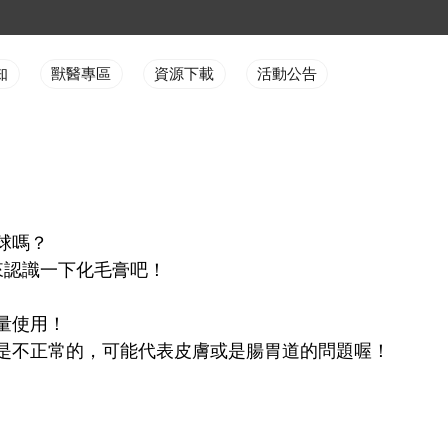
知
獸醫專區
資源下載
活動公告
球嗎？
來認識一下化毛膏吧！
量使用！
是不正常的，可能代表皮膚或是腸胃道的問題喔！