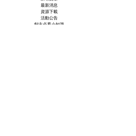
最新消息
資源下載
活動公告
飼主必看小知識
寵物醫療新知
預防針計畫
犬/貓常見疾病
寵物內/外寄生蟲系列
寵物飲食篇
貓奴小知識
貓流感特輯
收編貓咪系列
貓飼主常見問題
慢性腎病特輯
寵物口腔篇
寵物行為問題
Lan的碎念
Feline Medicine
Internal Medicine
Cardiology
Neurology