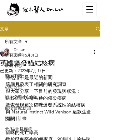
文章
所有文章
Dr. Lan
所有文章
2019年5月31日
英國爆發貓結核病
最新消息
已更新：
2023年7月17日
資源下載
雖然這不是最近的新聞
這個月發表了相關的研究調查
活動公告
跟大家分享一下目前的發現與狀況：
飼主必看小知識
結核病是人畜共通的傳染疾病
調查發現這次貓咪爆發系統性的結核病
寵物醫療新知
與 Natural Instinct Wild Venison 這款生食
預防針計畫
有關
犬/貓常見疾病
貓咪的死亡率高
目前已有至少30個家庭、90隻以上的貓咪
寵物內/外寄生蟲系列