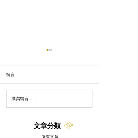
留言
撰寫留言......
研究新知｜Lorazepam能
美國本土出現首
降低公貓尿道阻塞的復發
世界螺旋蠅病例 
率
授權 Nitenpyr
療選項
文章分類
所有文章