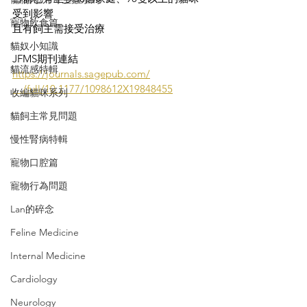
受到影響
寵物飲食篇
且有飼主需接受治療
貓奴小知識
JFMS期刊連結
貓流感特輯
https://journals.sagepub.com/
…/full/10.1177/1098612X19848455
收編貓咪系列
貓飼主常見問題
慢性腎病特輯
寵物口腔篇
寵物行為問題
Lan的碎念
Feline Medicine
Internal Medicine
Cardiology
Neurology