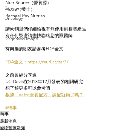
NutriSource（營養源）
Emergency
Nutro（美士）
Rachael Ray Nutrish
Oncology
Feline Behaviour
請犬飼主們仔細檢視有無使用到相關產品
有任何疑慮請盡快聯絡您的獸醫師
Diagnosed Image
有興趣的朋友請參考FDA全文
Case Study
FDA全文：https://reurl.cc/zar77
之前曾經分享過
UC Davis在2018年12月發表的相關研究
想了解更多可以參考唷
根據「aafco營養配方」調配就夠了嗎？
#時事
時事
最新消息
寵物醫療新知