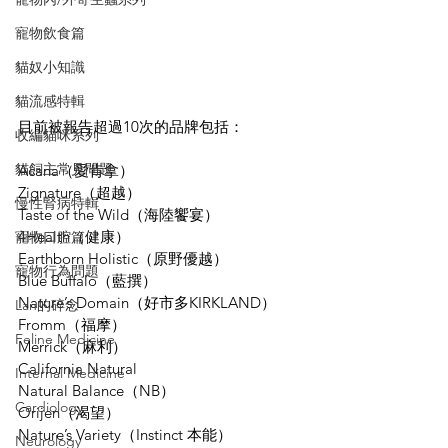
寵物飲食篇
貓奴小知識
貓流感特輯
目前被報告超過10次的品牌包括：
收編貓咪系列
貓飼主常見問題
Acana（愛肯拿）
Zignature（超越）
慢性腎病特輯
Taste of the Wild（海陸饗宴）
4Health（健康）
寵物口腔篇
Earthborn Holistic（原野優越）
寵物行為問題
Blue Buffalo（藍撰）
Nature’s Domain（好市多KIRKLAND）
Lan的碎念
Fromm（福摩）
Feline Medicine
Merrick（麻利）
California Natural
Internal Medicine
Natural Balance（NB）
Cardiology
Orijen（渴望）
Nature’s Variety（Instinct 本能）
Neurology