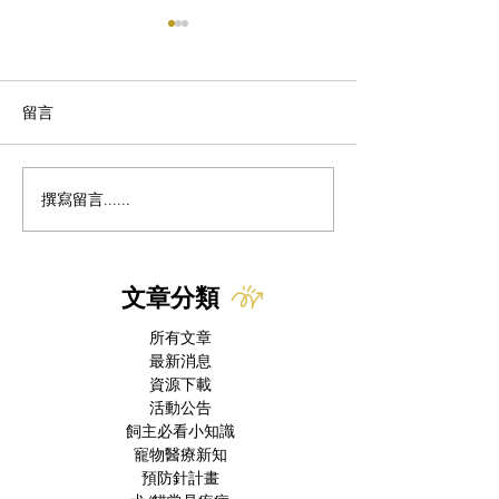
留言
撰寫留言......
研究新知｜Lorazepam能
美國本土出現首
降低公貓尿道阻塞的復發
世界螺旋蠅病例 
率
授權 Nitenpyr
療選項
文章分類
所有文章
最新消息
資源下載
活動公告
飼主必看小知識
寵物醫療新知
預防針計畫