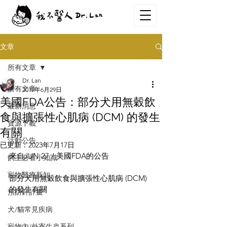
文章
所有文章
Dr. Lan
所有文章
2019年6月29日
美國FDA公告：部分犬用無穀飲
最新消息
食與擴張性心肌病 (DCM) 的發生
資源下載
有關
活動公告
已更新：
2023年7月17日
來自JUN 27 / 美國FDA的公告
飼主必看小知識
寵物醫療新知
部分犬用無穀飲食與擴張性心肌病 (DCM) 
的發生有關
預防針計畫
犬/貓常見疾病
寵物內/外寄生蟲系列