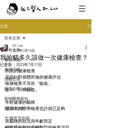
文章
所有文章
Dr. Lan
所有文章
2019年3月15日
我的貓多久該做一次健康檢查？
最新消息
已更新：
2023年7月17日
資源下載
所謂的健康檢查
是指針對個體所做的健康評估
活動公告
檢康檢查不等於「驗血」
飼主必看小知識
更不「只有驗血」
寵物醫療新知
年輕健康的貓咪
預防針計畫
最基本的理學檢查也許就已足夠
犬/貓常見疾病
依貓咪的狀況與年齡而定
經常還包括許多種類型的檢查項目
寵物內/外寄生蟲系列