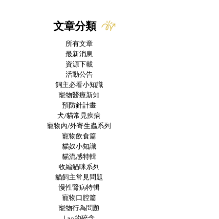
檢查與治療方針
文章分類
所有文章
最新消息
資源下載
活動公告
飼主必看小知識
寵物醫療新知
預防針計畫
犬/貓常見疾病
寵物內/外寄生蟲系列
寵物飲食篇
貓奴小知識
貓流感特輯
收編貓咪系列
貓飼主常見問題
慢性腎病特輯
寵物口腔篇
寵物行為問題
Lan的碎念