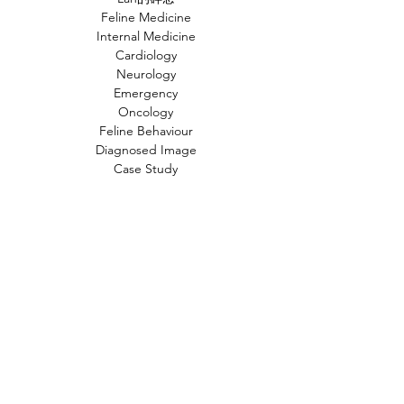
Feline Medicine
Internal Medicine
Cardiology
Neurology
Emergency
Oncology
Feline Behaviour
Diagnosed Image
Case Study
文章標籤
貓
小知識
常見疾病
新知
行為問題
狗
時事
動物福利
飲食
獸醫
FIP
貓奴小知識
貓咪知識
貓咪
人畜共通傳染病
中毒
寄生蟲
禽流感
研究
產品試用