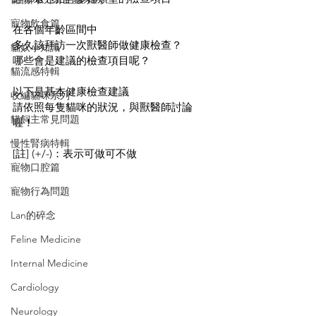
寵物飲食篇
在各個年齡區間中
多久該拜訪一次獸醫師做健康檢查？
貓奴小知識
哪些會是建議的檢查項目呢？
貓流感特輯
以下是基本健康檢查建議
收編貓咪系列
請依照每隻貓咪的狀況，與獸醫師討論
貓飼主常見問題
喔！
慢性腎病特輯
[註] (+/-)：表示可做可不做
寵物口腔篇
寵物行為問題
Lan的碎念
Feline Medicine
Internal Medicine
Cardiology
Neurology