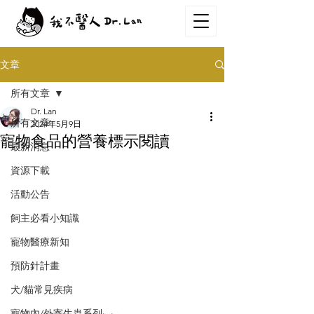
文章
所有文章
Dr. Lan
所有文章
2024年5月9日
寵物食品的營養標示閱讀
最新消息
資源下載
活動公告
飼主必看小知識
寵物醫療新知
預防針計畫
犬/貓常見疾病
寵物內/外寄生蟲系列