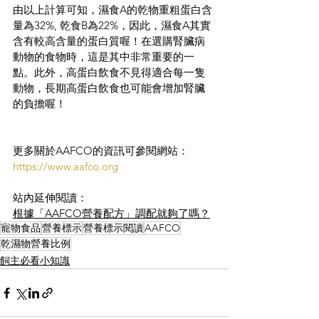
由以上計算可知，濕食A的乾物重粗蛋白含
量為32%, 乾食B為22%，因此，濕食A其實
含有較高含量的蛋白質喔！在選購腎臟病
動物的食物時，這是其中非常重要的一
點。此外，高蛋白飲食不見得適合每一隻
動物，長期高蛋白飲食也可能會增加腎臟
的負擔喔！
更多關於AAFCO的資訊可參閱網站：
https://www.aafco.org
站內延伸閱讀：
根據「AAFCO營養配方」調配就夠了嗎？
寵物食品
營養標示
營養標示閱讀
AAFCO
乾濕物營養比例
飼主必看小知識