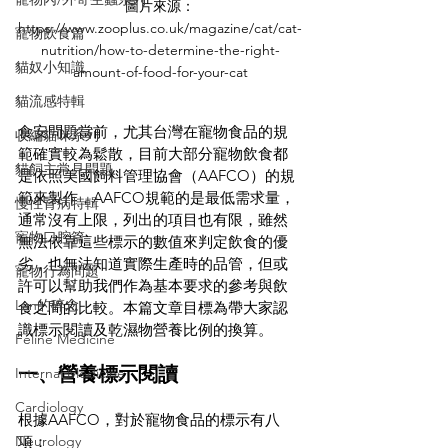
圖片來源：
https://www.zooplus.co.uk/magazine/cat/cat-
寵物飲食篇
nutrition/how-to-determine-the-right-
貓奴小知識
amount-of-food-for-your-cat
貓流感特輯
食安問題當前，尤其台灣在寵物食品的規
收編貓咪系列
範確實較為鬆散，目前大部分寵物飲食都
貓飼主常見問題
是依照美國飼料管理協會（AAFCO）的規
範來製作，AAFCO規範的是最低需求量，
慢性腎病特輯
通常沒有上限，列出的項目也有限，雖然
寵物口腔篇
無法依靠這些標示的數值來判定飲食的優
劣，也無法知道實際生產時的品管，但或
寵物行為問題
許可以幫助我們作為基本要求的參考與飲
Lan的碎念
食之間的比較。本篇文章目標為帶大家認
識標示閱讀及乾濕物營養比例的換算。
Feline Medicine
一、營養標示閱讀
Internal Medicine
Cardiology
根據AAFCO，對於寵物食品的標示有八
Neurology
項：