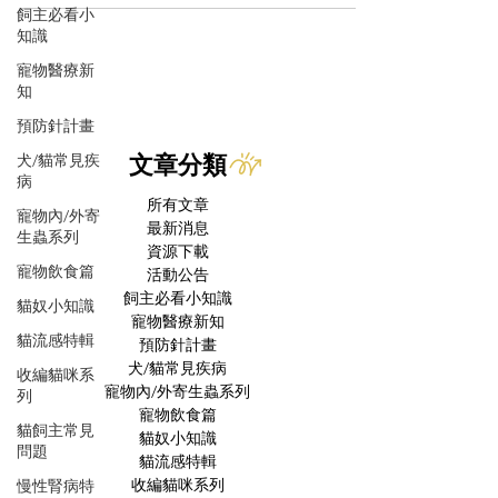
飼主必看小
知識
寵物醫療新
知
預防針計畫
犬/貓常見疾
文章分類
病
所有文章
寵物內/外寄
最新消息
生蟲系列
資源下載
寵物飲食篇
活動公告
飼主必看小知識
貓奴小知識
寵物醫療新知
貓流感特輯
預防針計畫
犬/貓常見疾病
收編貓咪系
寵物內/外寄生蟲系列
列
寵物飲食篇
貓飼主常見
貓奴小知識
問題
貓流感特輯
收編貓咪系列
慢性腎病特