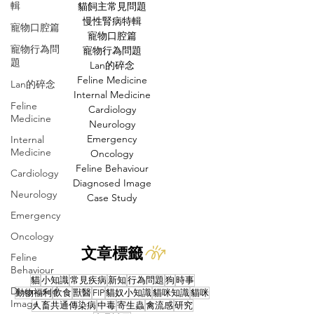
輯
貓飼主常見問題
慢性腎病特輯
寵物口腔篇
寵物口腔篇
寵物行為問
寵物行為問題
題
Lan的碎念
Feline Medicine
Lan的碎念
Internal Medicine
Feline
Cardiology
Medicine
Neurology
Emergency
Internal
Medicine
Oncology
Feline Behaviour
Cardiology
Diagnosed Image
Neurology
Case Study
Emergency
Oncology
文章標籤
Feline
Behaviour
貓
小知識
常見疾病
新知
行為問題
狗
時事
Diagnosed
動物福利
飲食
獸醫
FIP
貓奴小知識
貓咪知識
貓咪
Image
人畜共通傳染病
中毒
寄生蟲
禽流感
研究