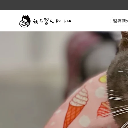
醫療新
— 