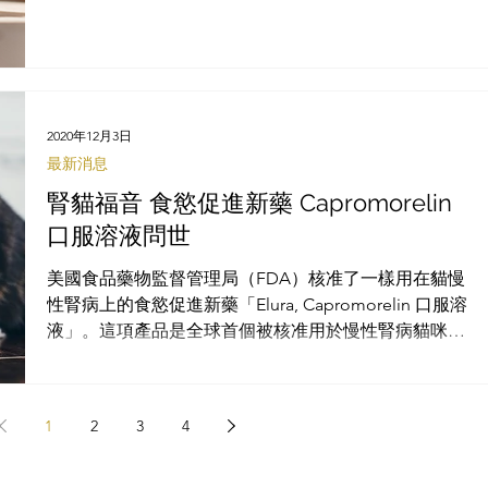
會吃藥就能控制血糖，不用施打胰島素。BEXACAT是鈉
—葡萄糖共同輸送器-2 抑制劑（SGLT2 inhibi
2020年12月3日
最新消息
腎貓福音 食慾促進新藥 Capromorelin
口服溶液問世
美國食品藥物監督管理局（FDA）核准了一樣用在貓慢
性腎病上的食慾促進新藥「Elura, Capromorelin 口服溶
液」。這項產品是全球首個被核准用於慢性腎病貓咪的
食慾促進藥物。根據FDA，Capromorelin 是一類生長激
素（Ghrelin）的受體致效劑，利用致效的機制
1
2
3
4