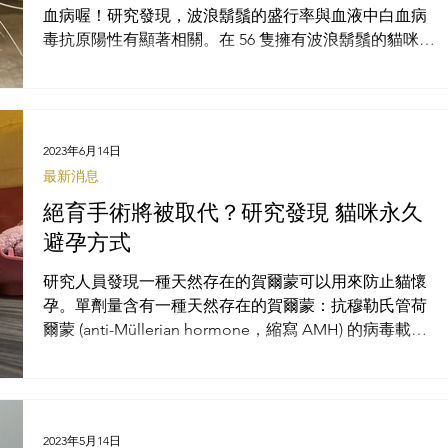
血病喔！研究發現，波浪鬍鬚的盛行率與血液中白血病
毒抗原陽性有顯著相關。在 56 隻擁有波浪鬍鬚的貓咪
中，50 隻（89.3%）白血病毒血清學呈陽性。多變量分
析也證實了「波浪鬍鬚」與「血清學貓白血病毒陽性」
之間的顯著相關性。
2023年6月14日
最新消息
絕育手術將被取代？研究發現 貓咪永久
避孕方式
研究人員發現一種天然存在的賀爾蒙可以用來防止貓懷
孕。單劑量含有一種天然存在的賀爾蒙：抗穆勒氏管荷
爾蒙 (anti-Müllerian hormone，縮寫 AMH) 的病毒載
體，可防止母貓排卵和受孕，至少長達兩年的時間。
2023年5月14日