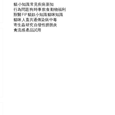
貓
小知識
常見疾病
新知
行為問題
狗
時事
飲食
動物福利
獸醫
FIP
貓奴小知識
貓咪知識
貓咪
人畜共通傳染病
中毒
寄生蟲
研究
自發性膀胱炎
禽流感
產品試用