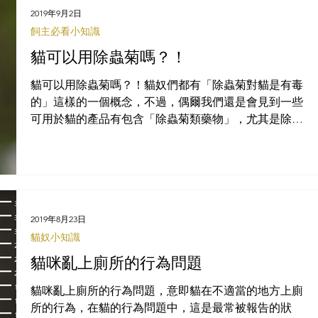
2019年9月2日
飼主必看小知識
貓可以用除蟲菊嗎？！
貓可以用除蟲菊嗎？！貓奴們都有「除蟲菊對貓是有毒
的」這樣的一個概念，不過，偶爾我們還是會見到一些
可用於貓的產品有包含「除蟲菊類藥物」，尤其是除蚤
外用洗劑，難道是標示錯誤嗎？理論上，除蟲菊可以使
用在大多數的哺乳動物，不過不同的動物有其不同的中
毒劑量，貓對於除蟲菊特別敏感，也因此貓的
2019年8月23日
貓奴小知識
貓咪亂上廁所的行為問題
貓咪亂上廁所的行為問題，意即貓在不適當的地方上廁
所的行為，在貓的行為問題中，這是最常被報告的狀