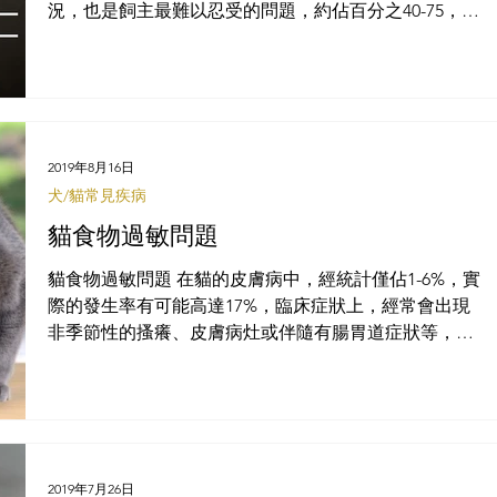
況，也是飼主最難以忍受的問題，約佔百分之40-75，且
不管在公貓、母貓、有無絕育、任何品種皆有相關報
告，造成這種行為問題的原因大致上有三個可能性：
「潛在的疾病」、「噴尿標記的行為」以及「
2019年8月16日
犬/貓常見疾病
貓食物過敏問題
貓食物過敏問題 在貓的皮膚病中，經統計僅佔1-6%，實
際的發生率有可能高達17%，臨床症狀上，經常會出現
非季節性的搔癢、皮膚病灶或伴隨有腸胃道症狀等，而
最常被報告的過敏來源為牛肉、乳製品及魚類...等蛋白質
來源，在食物過敏的診斷上，為排除診斷，排除所有問
題後，唯一正確的診斷方式
2019年7月26日