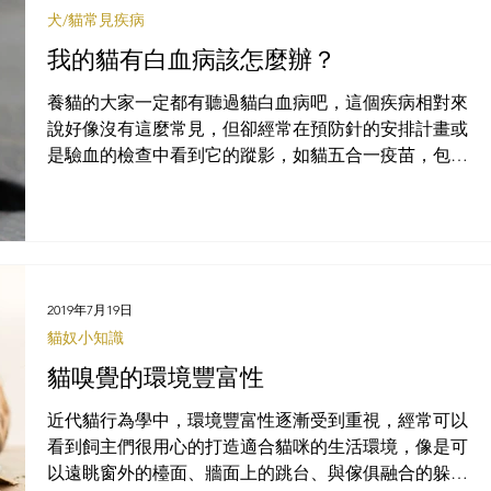
犬/貓常見疾病
我的貓有白血病該怎麼辦？
養貓的大家一定都有聽過貓白血病吧，這個疾病相對來
說好像沒有這麼常見，但卻經常在預防針的安排計畫或
是驗血的檢查中看到它的蹤影，如貓五合一疫苗，包含
了貓瘟、皰疹病毒、卡里西病毒、白血病、披衣菌；貓
二合一快篩，包含了貓愛滋及貓白血病；貓三合一快
篩，包含了心絲蟲、貓愛滋及貓白血病，這確實
2019年7月19日
貓奴小知識
貓嗅覺的環境豐富性
近代貓行為學中，環境豐富性逐漸受到重視，經常可以
看到飼主們很用心的打造適合貓咪的生活環境，像是可
以遠眺窗外的檯面、牆面上的跳台、與傢俱融合的躲藏