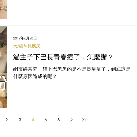
處等，但在環境豐富性這個議題中，貓嗅覺的環境豐富
化卻經常被我們忽略。
2019年6月26日
犬/貓常見疾病
貓主子下巴長青春痘了，怎麼辦？
網友經常問，貓下巴黑黑的是不是長痘痘了，到底這是
什麼原因造成的呢？
2
3
4
5
6