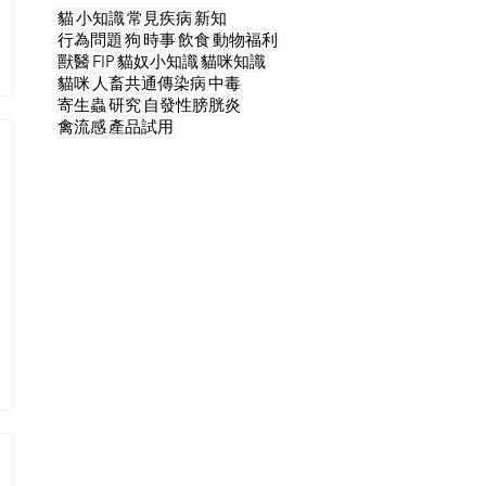
貓
小知識
常見疾病
新知
行為問題
狗
時事
飲食
動物福利
獸醫
FIP
貓奴小知識
貓咪知識
貓咪
人畜共通傳染病
中毒
寄生蟲
研究
自發性膀胱炎
禽流感
產品試用