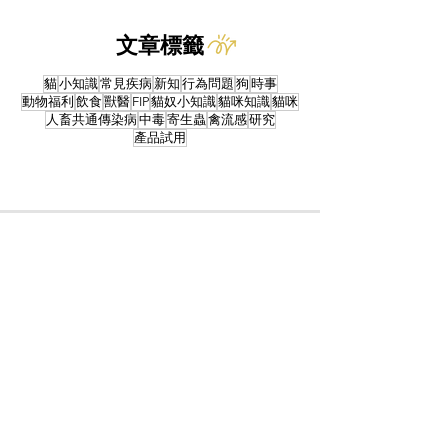
文章標籤
貓
小知識
常見疾病
新知
行為問題
狗
時事
動物福利
飲食
獸醫
FIP
貓奴小知識
貓咪知識
貓咪
人畜共通傳染病
中毒
寄生蟲
禽流感
研究
產品試用
訂閱免費文章