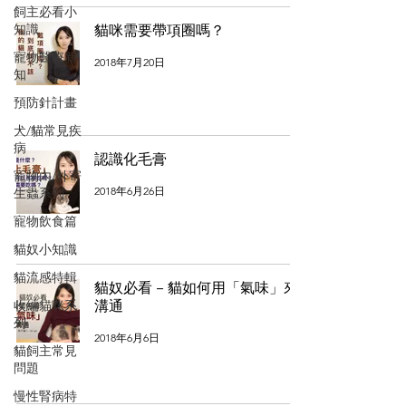
飼主必看小
知識
貓咪需要帶項圈嗎？
寵物醫療新
2018年7月20日
知
預防針計畫
犬/貓常見疾
病
認識化毛膏
寵物內/外寄
2018年6月26日
生蟲系列
寵物飲食篇
貓奴小知識
貓流感特輯
貓奴必看 – 貓如何用「氣味」來
收編貓咪系
溝通
列
2018年6月6日
貓飼主常見
問題
慢性腎病特