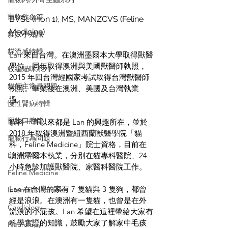
寵物飲食篇
BVSc (Hon 1), MS, MANZCVS (Feline 
Medicine)
貓奴小知識
貓流感特輯
Lan 來自台灣。在澳洲墨爾本大學取得獸醫
學位，同年取得澳洲與美國獸醫師執照，
收編貓咪系列
2015 年回台灣經國家考試取得台灣獸醫師
貓飼主常見問題
執照。畢業後在澳洲、美國及台灣執業
過。
慢性腎病特輯
寵物口腔篇
貓科一直以來都是 Lan 的興趣所在，並於 
2018 年取得澳洲暨紐西蘭獸醫學院「貓
寵物行為問題
科，Feline Medicine」院士資格，目前在
Lan的碎念
澳洲墨爾本執業，分別在貓專科醫院、24 
小時急診加護獸醫院、家醫科醫院工作。
Feline Medicine
Lan 在台灣的家有 7 隻貓與 3 隻狗，都曾
Internal Medicine
經是浪浪。在澳洲有一隻貓，也曾是在外
Cardiology
流浪的小屁孩。Lan 希望在這裡帶給大家有
科學實證的知識，鼓勵大家了解家中毛孩
Neurology