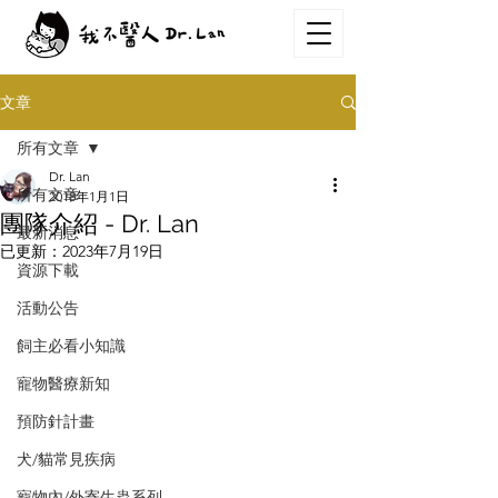
文章
所有文章
Dr. Lan
所有文章
2018年1月1日
團隊介紹 - Dr. Lan
最新消息
已更新：
2023年7月19日
資源下載
活動公告
飼主必看小知識
寵物醫療新知
預防針計畫
犬/貓常見疾病
寵物內/外寄生蟲系列