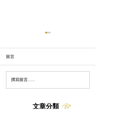
留言
撰寫留言......
貓下泌尿道疾病
貓之心衰竭相關
（FLUTD）相關近期文獻
增厚
摘要
文章分類
所有文章
最新消息
資源下載