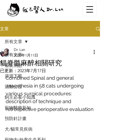
文章
所有文章
Dr. Lan
所有文章
2020年1月11日
貓脊髓麻醉相關研究
最新消息
已更新：
2023年7月17日
資源下載
Combined Spinal and general 
anaesthesia in 58 cats undergoing 
活動公告
various surgical procedures: 
飼主必看小知識
description of technique and 
寵物醫療新知
retrospective perioperative evaluation
預防針計畫
犬/貓常見疾病
寵物內/外寄生蟲系列