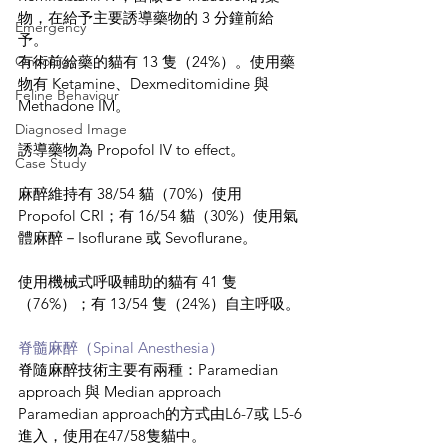
物，在給予主要誘導藥物的 3 分鐘前給
Emergency
予。
Oncology
有術前給藥的貓有 13 隻（24%）。使用藥
物有 Ketamine、Dexmeditomidine 與 
Feline Behaviour
Methadone IM。
Diagnosed Image
誘導藥物為 Propofol IV to effect。
Case Study
麻醉維持有 38/54 貓（70%）使用
Propofol CRI；有 16/54 貓（30%）使用氣
體麻醉－Isoflurane 或 Sevoflurane。
使用機械式呼吸輔助的貓有 41 隻
（76%）；有 13/54 隻（24%）自主呼吸。
脊髓麻醉（Spinal Anesthesia）
脊隨麻醉技術主要有兩種：Paramedian 
approach 與 Median approach
Paramedian approach的方式由L6-7或 L5-6
進入，使用在47/58隻貓中。