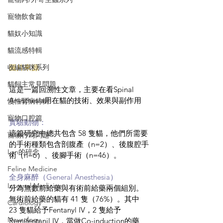
寵物飲食篇
貓奴小知識
貓流感特輯
收編貓咪系列
圖片來源
貓飼主常見問題
這是一篇回溯性文章，主要在看Spinal 
Anesthesia用在貓的技術、效果與副作用
慢性腎病特輯
寵物口腔篇
實驗動物：
這篇研究中總共包含 58 隻貓，他們所需要
寵物行為問題
的手術種類包含剖腹產（n=2）、後腹腔手
Lan的碎念
術（n=6）、後腳手術（n=46）。
Feline Medicine
全身麻醉（General Anesthesia）
Internal Medicine
分為無數前給藥與有術前給藥兩個組別。
無術前給藥的貓有 41 隻（76%）。其中 
Cardiology
23 隻貓給予Fentanyl IV，2 隻給予
Neurology
Remifentanil IV，當做Co-induction的藥