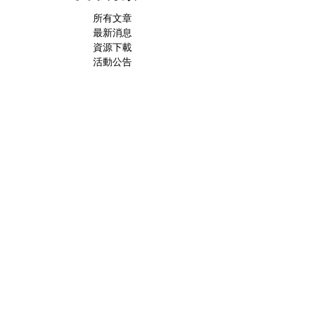
所有文章
最新消息
資源下載
活動公告
飼主必看小知識
寵物醫療新知
預防針計畫
犬/貓常見疾病
寵物內/外寄生蟲系列
寵物飲食篇
貓奴小知識
貓流感特輯
收編貓咪系列
貓飼主常見問題
慢性腎病特輯
寵物口腔篇
寵物行為問題
Lan的碎念
Feline Medicine
Internal Medicine
Cardiology