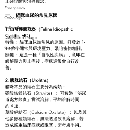
正確診斷與治療觀念。
Emergency
一、 貓咪血尿的常見原因
Oncology
Feline Behaviour
1. 自發性膀胱炎（Feline Idiopathic 
Cystitis, FIC）
Diagnosed Image
特性： 貓咪血尿最常見的原因。好發於 1-
Case Study
10 歲，通常與環境壓力、緊迫密切相關。
關鍵： 這是一種「自限性疾病」，意即在
緩解壓力與止痛後，症狀通常會自行改
善。
2. 膀胱結石（Uroliths）
貓咪常見的結石主要分為兩類：
磷酸銨鎂結石（Struvite）
： 可透過「泌尿
道處方飲食」嘗試溶解，平均溶解時間
約 4 週。
草酸鈣結石（Calcium Oxalate）
： 以及其
他多數種類結石，無法透過飲食溶解，若
造成嚴重臨床症狀或阻塞，需考慮手術。