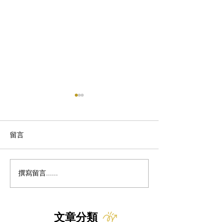
留言
貓咪飲食的高蛋白迷思
撰寫留言......
天冷保暖變燙傷
的冬季安全提醒
文章分類