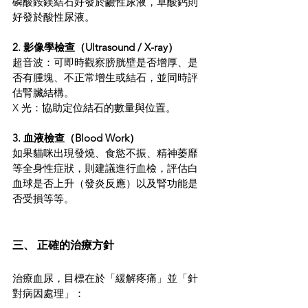
磷酸銨鎂結石好發於鹼性尿液，草酸鈣則
好發於酸性尿液。
2. 影像學檢查（Ultrasound / X-ray）
超音波：可即時觀察膀胱壁是否增厚、是
否有腫塊、不正常增生或結石，並同時評
估腎臟結構。
X 光：協助定位結石的數量與位置。
3. 血液檢查（Blood Work）
如果貓咪出現發燒、食慾不振、精神萎靡
等全身性症狀，則建議進行血檢，評估白
血球是否上升（發炎反應）以及腎功能是
否受損等等。
三、 正確的治療方針
治療血尿，目標在於「緩解疼痛」並「針
對病因處理」：