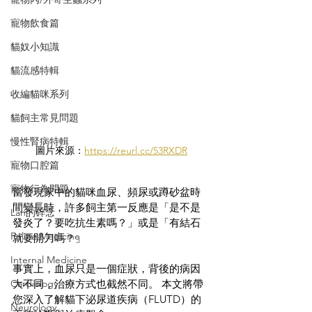
寵物飲食篇
貓奴小知識
貓流感特輯
收編貓咪系列
貓飼主常見問題
慢性腎病特輯
圖片來源：
https://reurl.cc/53RXDR
寵物口腔篇
寵物行為問題
當發現家中的貓咪血尿、頻尿或蹲砂盆時
間變長時，許多飼主第一反應是「是不是
Lan的碎念
發炎了？要吃抗生素嗎？」或是「有結石
Feline Medicine
就要開刀嗎？」
Internal Medicine
事實上，血尿只是一個症狀，背後的病因
大不同，治療方式也截然不同。 本文將帶
Cardiology
您深入了解貓下泌尿道疾病（FLUTD）的
Neurology