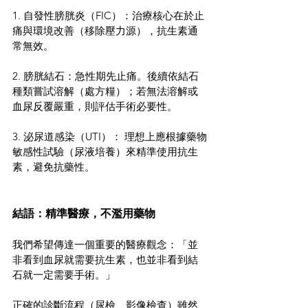
1. 自發性膀胱炎（FIC）：治療核心在於止
痛與環境改善（移除壓力源），抗生素通
常無效。
2. 膀胱結石：急性期先止痛。後續依結石
種類嘗試溶解（處方糧）；若無法溶解或
血尿反覆嚴重，則評估手術必要性。
3. 泌尿道感染（UTI）： 理想上應根據藥物
敏感性試驗（尿液培養）來精準使用抗生
素，避免抗藥性。
結語：精準醫療，不濫用藥物
我們希望傳達一個重要的醫療觀念：「並
非看到血尿就需要抗生素，也並非看到結
石就一定需要手術。」
正確的診斷流程（尿檢、影像檢查）雖然