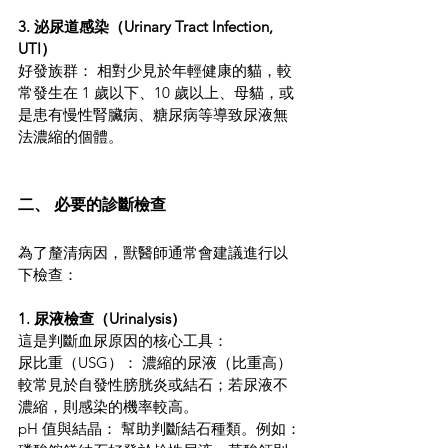
3. 泌尿道感染（Urinary Tract Infection, 
UTI）
好發族群： 相對少見於年輕健康的貓，較
常發生在 1 歲以下、10 歲以上、母貓，或
是患有慢性腎臟病、糖尿病等導致尿液無
法濃縮的個體。
二、 必要的診斷檢查
為了釐清病因，獸醫師通常會建議進行以
下檢查：
1. 尿液檢查（Urinalysis）
這是判斷血尿原因的核心工具：
尿比重（USG）： 濃縮的尿液（比重高）
較常見於自發性膀胱炎或結石；若尿液不
濃縮，則感染的機率較高。
pH 值與結晶： 幫助判斷結石種類。例如：