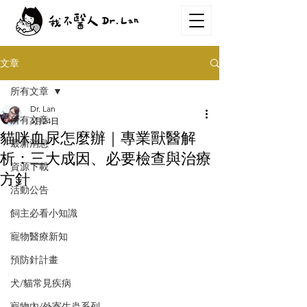
文章
所有文章
Dr. Lan
所有文章
4月24日
貓咪血尿怎麼辦｜專業獸醫解
最新消息
析：三大成因、必要檢查與治療
資源下載
方針
活動公告
飼主必看小知識
寵物醫療新知
預防針計畫
犬/貓常見疾病
寵物內/外寄生蟲系列