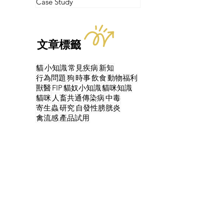
Case Study
文章標籤
貓
小知識
常見疾病
新知
行為問題
狗
時事
飲食
動物福利
獸醫
FIP
貓奴小知識
貓咪知識
貓咪
人畜共通傳染病
中毒
寄生蟲
研究
自發性膀胱炎
禽流感
產品試用