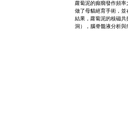
蘿蔔泥的癲癇發作頻率
做了母貓絕育手術，並
結果，蘿蔔泥的核磁共
洞），腦脊髓液分析與