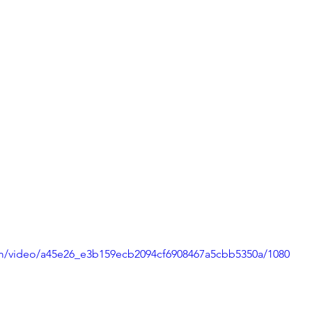
com/video/a45e26_e3b159ecb2094cf6908467a5cbb5350a/1080