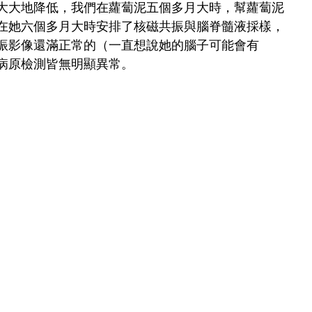
大大地降低，我們在蘿蔔泥五個多月大時，幫蘿蔔泥
在她六個多月大時安排了核磁共振與腦脊髓液採樣，
振影像還滿正常的（一直想說她的腦子可能會有
病原檢測皆無明顯異常。