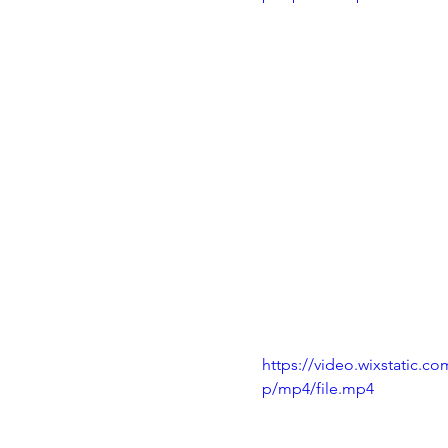
https://video.wixstatic.
p/mp4/file.mp4