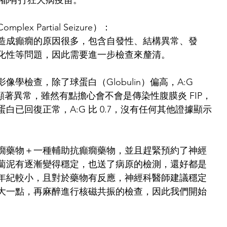
貓都有打狂犬病疫苗。
x Partial Seizure）：
造成癲癇的原因很多，包含自發性、結構異常、發
化性等問題，因此需要進一步檢查來釐清。
學檢查，除了球蛋白（Globulin）偏高，A:G 
有顯著異常，雖然有點擔心會不會是傳染性腹膜炎 FIP，
白已回復正常，A:G 比 0.7，沒有任何其他證據顯示
癇藥物＋一種輔助抗癲癇藥物，並且趕緊預約了神經
蔔泥有逐漸變得穩定，也送了病原的檢測，還好都是
年紀較小，且對於藥物有反應，神經科醫師建議穩定
大一點，再麻醉進行核磁共振的檢查，因此我們開始
。