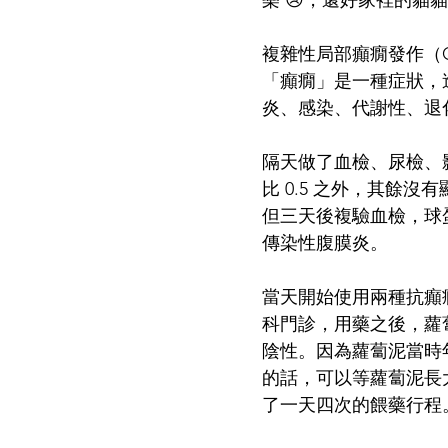
樂 😢，還好家裡的貓
複雜性局部癲癇發作（Comple
「癲癇」是一種症狀，
炎、感染、代謝性、退
隔天做了血檢、尿檢、影像
比 0.5 之外，其餘沒
但三天後複驗血檢，球蛋
傳染性腹膜炎。
當天開始使用兩種抗癲
科門診，用藥之後，蘿
陰性。因為蘿蔔泥當時
的話，可以等蘿蔔泥長
了一天四次的餵藥行程