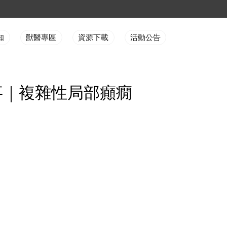
知
獸醫專區
資源下載
活動公告
事｜複雜性局部癲癇