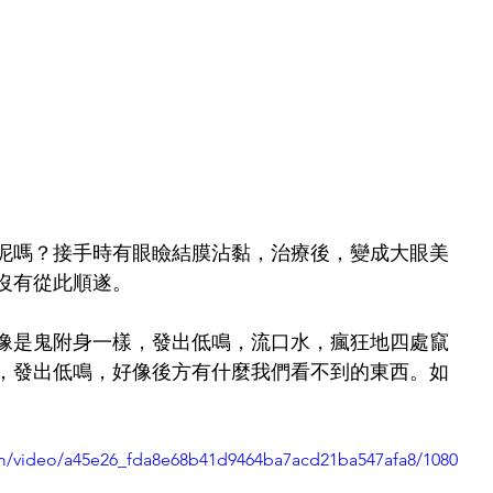
泥嗎？接手時有眼瞼結膜沾黏，治療後，變成大眼美
沒有從此順遂。
像是鬼附身一樣，發出低鳴，流口水，瘋狂地四處竄
，發出低鳴，好像後方有什麼我們看不到的東西。如
com/video/a45e26_fda8e68b41d9464ba7acd21ba547afa8/1080