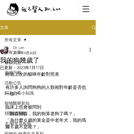
文章
所有文章
Dr. Lan
所有文章
2019年4月26日
我的狗幾歲了
最新消息
已更新：
2023年7月17日
資源下載
經過上次的貓咪年齡對照表
活動公告
有許多人詢問狗狗的人類相對年齡是否也
飼主必看小知識
一樣？
寵物醫療新知
臨床上也會被問到
預防針計畫
「醫森醫森，我的狗算老狗了嗎？」
「為什麼６歲的黃金是中老年犬，我的瑪
犬/貓常見疾病
爾６歲不是呢？」
寵物內/外寄生蟲系列