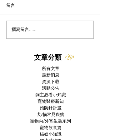
留言
貓咪飲食的高蛋
撰寫留言......
貓咪血尿怎麼辦｜專業獸
醫解析：三大成因、必要
檢查與治療方針
文章分類
所有文章
最新消息
資源下載
活動公告
飼主必看小知識
寵物醫療新知
預防針計畫
犬/貓常見疾病
寵物內/外寄生蟲系列
寵物飲食篇
貓奴小知識