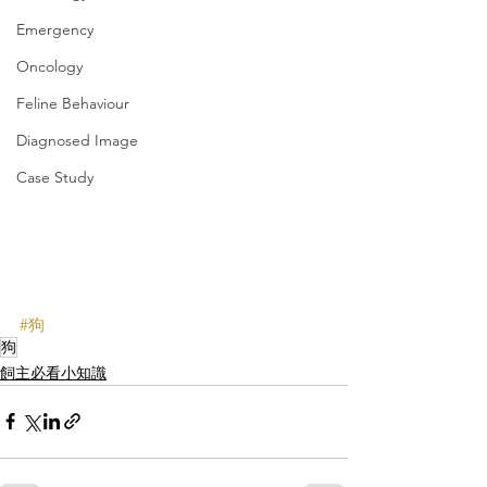
Emergency
Oncology
Feline Behaviour
Diagnosed Image
Case Study
#狗
狗
飼主必看小知識