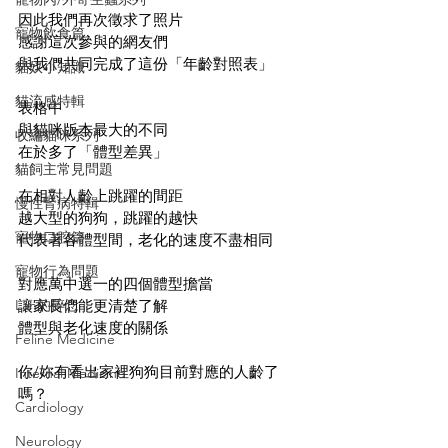
因此我們再次徵求了照片
寵物飲食篇
感謝這次參與的網友們
與我們共同完成了這份「年齡對照表」
貓奴小知識
貓流感特輯
表格中
與貓咪版本最大的不同
收編貓咪系列
在於多了「體型差異」
貓飼主常見問題
在相對人齡上跳躍的間距
慢性腎病特輯
越大型的狗狗，跳躍的越快
寵物口腔篇
代表著各體型間，老化的速度不盡相同
寵物行為問題
對應萬中選一的四個體型擔當
Lan的碎念
讓家長們能更清楚了解
體型與老化速度的關係
Feline Medicine
你/妳有看出家裡狗狗目前對應的人齡了
Internal Medicine
嗎？
Cardiology
Neurology