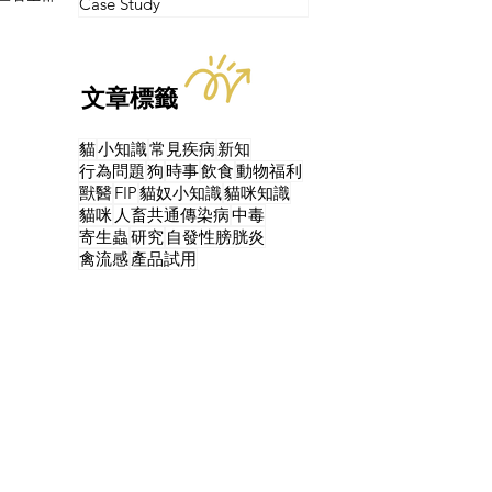
Case Study
文章標籤
貓
小知識
常見疾病
新知
行為問題
狗
時事
飲食
動物福利
獸醫
FIP
貓奴小知識
貓咪知識
貓咪
人畜共通傳染病
中毒
寄生蟲
研究
自發性膀胱炎
禽流感
產品試用