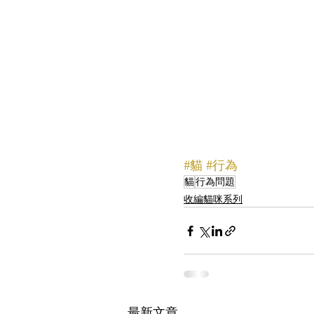
#貓
#行為
貓
行為問題
收編貓咪系列
最新文章