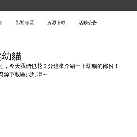
知
獸醫專區
資源下載
活動公告
編幼貓
程，今天我們也花２分鐘來介紹一下幼貓的部份！
資源下載區找到唷～