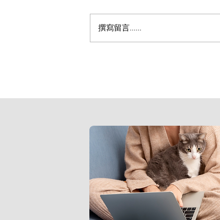
如何收編新成貓
撰寫留言......