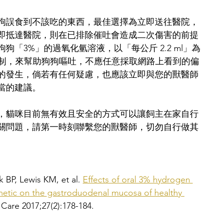
狗誤食到不該吃的東西，最佳選擇為立即送往醫院，
即抵達醫院，則在已排除催吐會造成二次傷害的前提
狗「3%」的過氧化氫溶液，以「每公斤 2.2 ml」為
為限制，來幫助狗狗嘔吐，不應任意採取網路上看到的偏
的發生，倘若有任何疑慮，也應該立即與您的獸醫師
當的建議。
，貓咪目前無有效且安全的方式可以讓飼主在家自行
關問題，請第一時刻聯繫您的獸醫師，切勿自行做其
 BP, Lewis KM, et al. 
Effects of oral 3% hydrogen 
etic on the gastroduodenal mucosa of healthy 
 Care 2017;27(2):178-184.