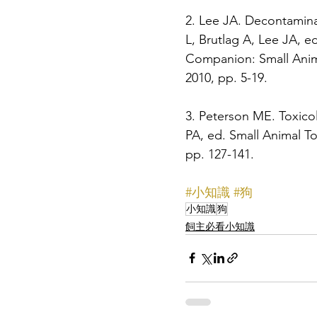
2. Lee JA. Decontamina
L, Brutlag A, Lee JA, ed
Companion: Small Animal
2010, pp. 5-19.
3. Peterson ME. Toxico
PA, ed. Small Animal To
pp. 127-141.
#小知識
#狗
小知識
狗
飼主必看小知識