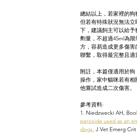
總結以上，若家裡的狗
但若有特殊狀況無法立
下，建議飼主可以給予狗
劑量，不超過45ml
方，容易造成更多傷害
聯繫，取得最完整且適
附註，本篇僅適用於狗
操作，家中貓咪若有相
他嘗試造成二次傷害。
參考資料:
1. Niedzwecki AH, Book
peroxide used as an em
dogs.
 J Vet Emerg Crit