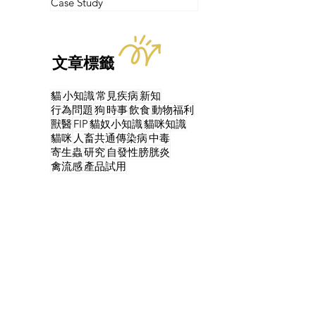
Case Study
文章標籤
貓
小知識
常見疾病
新知
行為問題
狗
時事
飲食
動物福利
獸醫
FIP
貓奴小知識
貓咪知識
貓咪
人畜共通傳染病
中毒
寄生蟲
研究
自發性膀胱炎
禽流感
產品試用