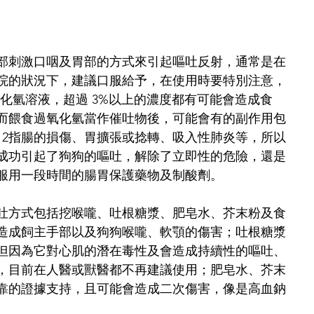
部刺激口咽及胃部的方式來引起嘔吐反射，通常是在
院的狀況下，建議口服給予，在使用時要特別注意，
氧化氫溶液，超過 3%以上的濃度都有可能會造成食
而餵食過氧化氫當作催吐物後，可能會有的副作用包
12指腸的損傷、胃擴張或捻轉、吸入性肺炎等，所以
成功引起了狗狗的嘔吐，解除了立即性的危險，還是
服用一段時間的腸胃保護藥物及制酸劑。
吐方式包括挖喉嚨、吐根糖漿、肥皂水、芥末粉及食
造成飼主手部以及狗狗喉嚨、軟顎的傷害；吐根糖漿
但因為它對心肌的潛在毒性及會造成持續性的嘔吐、
，目前在人醫或獸醫都不再建議使用；肥皂水、芥末
靠的證據支持，且可能會造成二次傷害，像是高血鈉