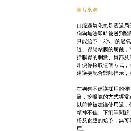
圖片來源
口服過氧化氫是透過局
狗狗無法即時被送到醫
只能給予「3%」的過
道、胃腸粘膜的腐蝕，
括腸胃的刺激、胃部及
即便你採取這個方式，
建議要配合醫師指示，
在狗狗不建議採用的催
鹽，挖喉嚨的方式經常
以前曾被建議使用過，
精神不佳、下痢等問題
粉及食鹽的給予，無可
症。