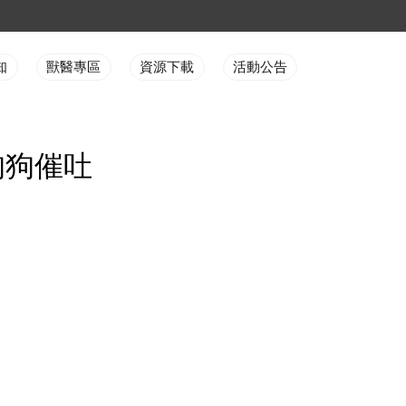
知
獸醫專區
資源下載
活動公告
狗狗催吐