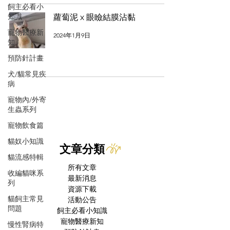
飼主必看小
知識
蘿蔔泥 x 眼瞼結膜沾黏
寵物醫療新
2024年1月9日
知
預防針計畫
犬/貓常見疾
病
寵物內/外寄
生蟲系列
寵物飲食篇
貓奴小知識
文章分類
貓流感特輯
所有文章
收編貓咪系
最新消息
列
資源下載
貓飼主常見
活動公告
問題
飼主必看小知識
寵物醫療新知
慢性腎病特