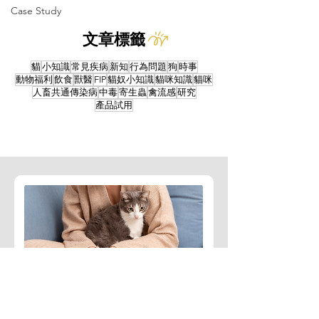
Case Study
文章標籤
貓
小知識
常見疾病
新知
行為問題
狗
時事
動物福利
飲食
獸醫
FIP
貓奴小知識
貓咪知識
貓咪
人畜共通傳染病
中毒
寄生蟲
禽流感
研究
產品試用
訂閱免費文章