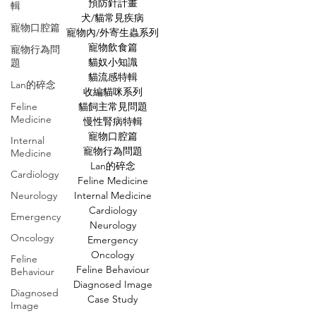
預防針計畫
輯
犬/貓常見疾病
寵物口腔篇
寵物內/外寄生蟲系列
寵物飲食篇
寵物行為問
貓奴小知識
題
貓流感特輯
Lan的碎念
收編貓咪系列
Feline
貓飼主常見問題
Medicine
慢性腎病特輯
寵物口腔篇
Internal
寵物行為問題
Medicine
Lan的碎念
Cardiology
Feline Medicine
Neurology
Internal Medicine
Cardiology
Emergency
Neurology
Oncology
Emergency
Oncology
Feline
Feline Behaviour
Behaviour
Diagnosed Image
Diagnosed
Case Study
Image