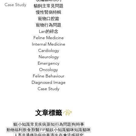
Case Study
貓飼主常見問題
慢性腎病特輯
寵物口腔篇
寵物行為問題
Lan的碎念
Feline Medicine
Internal Medicine
Cardiology
Neurology
Emergency
Oncology
Feline Behaviour
Diagnosed Image
Case Study
文章標籤
貓
小知識
常見疾病
新知
行為問題
狗
時事
動物福利
飲食
獸醫
FIP
貓奴小知識
貓咪知識
貓咪
人畜共通傳染病
中毒
寄生蟲
禽流感
研究