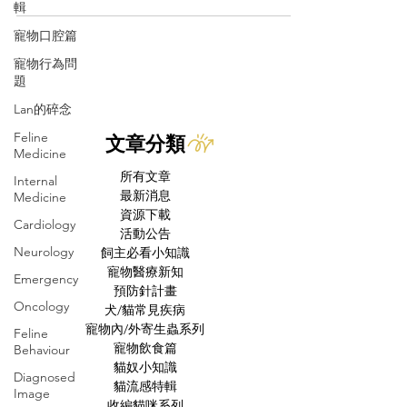
輯
寵物口腔篇
寵物行為問
題
Lan的碎念
Feline
文章分類
Medicine
所有文章
Internal
最新消息
Medicine
資源下載
Cardiology
活動公告
Neurology
飼主必看小知識
寵物醫療新知
Emergency
預防針計畫
Oncology
犬/貓常見疾病
寵物內/外寄生蟲系列
Feline
寵物飲食篇
Behaviour
貓奴小知識
Diagnosed
貓流感特輯
Image
收編貓咪系列