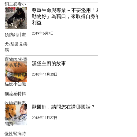
飼主必看小
知識
尊重生命與專業 – 不要濫用「為
動物好」為藉口，來取得自身的
寵物醫療新
利益
知
2019年6月7日
預防針計畫
犬/貓常見疾
病
寵物內/外寄
漢堡主廚的故事
生蟲系列
2018年11月30日
寵物飲食篇
貓奴小知識
貓流感特輯
收編貓咪系
獸醫師，請問您在講哪國話？
列
2018年11月27日
貓飼主常見
問題
慢性腎病特