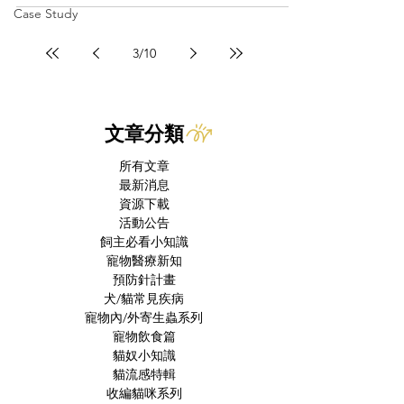
Case Study
3
/
10
文章分類
所有文章
最新消息
資源下載
活動公告
飼主必看小知識
寵物醫療新知
預防針計畫
犬/貓常見疾病
寵物內/外寄生蟲系列
寵物飲食篇
貓奴小知識
貓流感特輯
收編貓咪系列