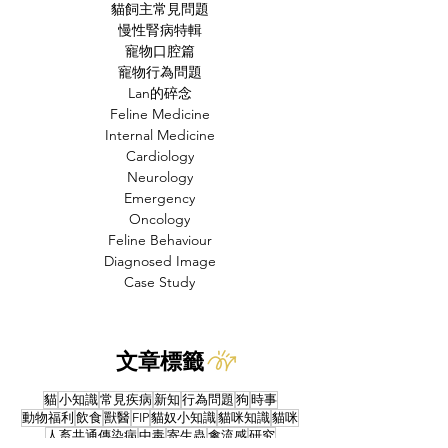
貓飼主常見問題
慢性腎病特輯
寵物口腔篇
寵物行為問題
Lan的碎念
Feline Medicine
Internal Medicine
Cardiology
Neurology
Emergency
Oncology
Feline Behaviour
Diagnosed Image
Case Study
文章標籤
貓
小知識
常見疾病
新知
行為問題
狗
時事
動物福利
飲食
獸醫
FIP
貓奴小知識
貓咪知識
貓咪
人畜共通傳染病
中毒
寄生蟲
禽流感
研究