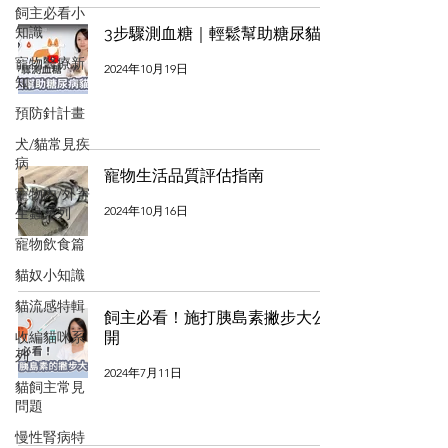
飼主必看小
知識
3步驟測血糖｜輕鬆幫助糖尿貓
寵物醫療新
2024年10月19日
知
預防針計畫
犬/貓常見疾
病
寵物⽣活品質評估指南
寵物內/外寄
2024年10月16日
生蟲系列
寵物飲食篇
貓奴小知識
貓流感特輯
飼主必看！施打胰島素撇步大公
收編貓咪系
開
列
2024年7月11日
貓飼主常見
問題
慢性腎病特