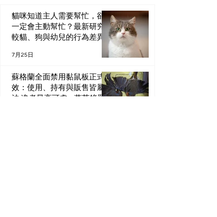
貓咪知道主人需要幫忙，卻不
一定會主動幫忙？最新研究比
較貓、狗與幼兒的行為差異
7月25日
蘇格蘭全面禁用黏鼠板正式生
效：使用、持有與販售皆屬違
法 違者最高可處 4 萬英鎊罰款
7月25日
了解貓咪的狩獵行為
7月25日
研究新知｜Lorazepam能降
低公貓尿道阻塞的復發率