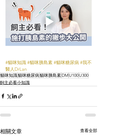
#貓咪知識
#貓咪胰島素
#貓咪糖尿病
#我不
醫人DrLan
貓咪知識
貓咪糖尿病
貓咪胰島素
DM
U100
U300
飼主必看小知識
查看全部
相關文章