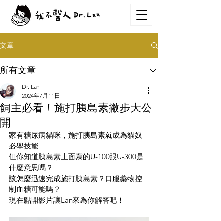
文章
所有文章
Dr. Lan
2024年7月11日
飼主必看！施打胰島素撇步大公
開
家有糖尿病貓咪，施打胰島素就成為貓奴
必學技能
但你知道胰島素上面寫的U-100跟U-300是
什麼意思嗎？
該怎麼迅速完成施打胰島素？口服藥物控
制血糖可能嗎？
現在點開影片讓Lan來為你解答吧！