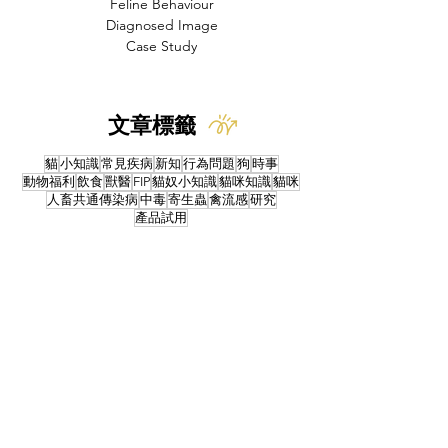
Feline Behaviour
Diagnosed Image
Case Study
文章標籤
貓
小知識
常見疾病
新知
行為問題
狗
時事
動物福利
飲食
獸醫
FIP
貓奴小知識
貓咪知識
貓咪
人畜共通傳染病
中毒
寄生蟲
禽流感
研究
產品試用