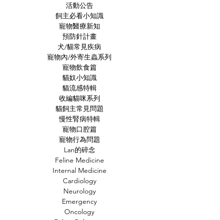
貓咪飲食的高蛋
活動公告
貓咪血尿怎麼辦｜專業獸
飼主必看小知識
醫解析：三大成因、必要
寵物醫療新知
檢查與治療方針
預防針計畫
犬/貓常見疾病
寵物內/外寄生蟲系列
寵物飲食篇
貓奴小知識
貓流感特輯
收編貓咪系列
貓飼主常見問題
慢性腎病特輯
寵物口腔篇
寵物行為問題
Lan的碎念
Feline Medicine
Internal Medicine
Cardiology
Neurology
Emergency
Oncology