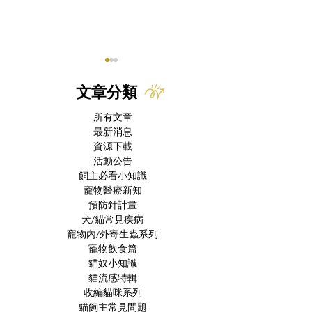
文章分類
所有文章
最新消息
牙周疾病與共病
資源下載
活動公告
經科學驗證的寵物療癒
飼主必看小知識
力：守護長者的身心健康
寵物醫療新知
與認知功能
預防針計畫
犬/貓常見疾病
寵物內/外寄生蟲系列
寵物飲食篇
貓奴小知識
貓流感特輯
收編貓咪系列
貓飼主常見問題