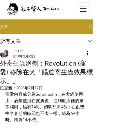
文章
所有文章
Dr. Lan
2019年2月22日
外寄生蟲滴劑：Revolution (寵
愛) 移除在犬「腸道寄生蟲效果標
示」」
已更新：
2023年7月17日
寵愛內容成分為Selamectin，在犬貓使用
上，滴劑使用在皮膚後，進到血液裡的量
不相同，貓有74%、但狗只有4%；在血漿
中半衰期的時間也不太一樣，貓為69小
時、狗為14小時。