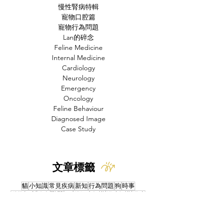
慢性腎病特輯
寵物口腔篇
寵物行為問題
Lan的碎念
Feline Medicine
Internal Medicine
Cardiology
Neurology
Emergency
Oncology
Feline Behaviour
Diagnosed Image
Case Study
文章標籤
貓
小知識
常見疾病
新知
行為問題
狗
時事
動物福利
飲食
獸醫
FIP
貓奴小知識
貓咪知識
貓咪
人畜共通傳染病
中毒
寄生蟲
禽流感
研究
產品試用