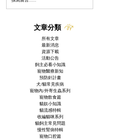
經科學驗證的寵物療癒
力：守護長者的身心健康
與認知功能
文章分類
所有文章
最新消息
資源下載
活動公告
飼主必看小知識
寵物醫療新知
預防針計畫
犬/貓常見疾病
寵物內/外寄生蟲系列
寵物飲食篇
貓奴小知識
貓流感特輯
收編貓咪系列
貓飼主常見問題
慢性腎病特輯
寵物口腔篇