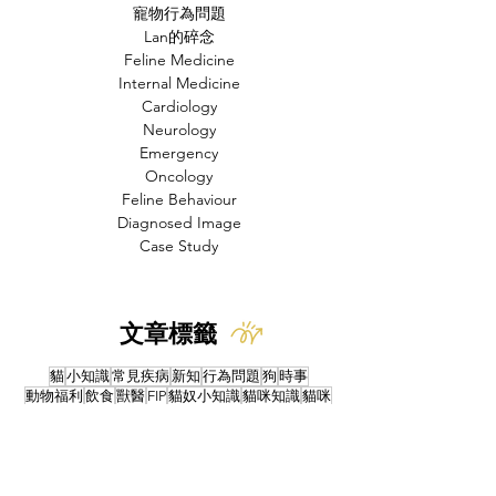
寵物行為問題
Lan的碎念
Feline Medicine
Internal Medicine
Cardiology
Neurology
Emergency
Oncology
Feline Behaviour
Diagnosed Image
Case Study
文章標籤
貓
小知識
常見疾病
新知
行為問題
狗
時事
動物福利
飲食
獸醫
FIP
貓奴小知識
貓咪知識
貓咪
人畜共通傳染病
中毒
寄生蟲
禽流感
研究
產品試用