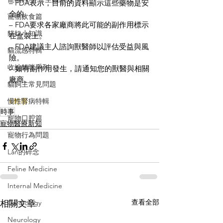
– FDA表示，目前的資料顯示這些藥物是安
全的。
寵物飲食篇
– FDA要求各家廠商將此可能的副作用標示
貓奴小知識
在盒裝上。
– FDA建議主人諮詢獸醫師以評估受益與風
貓流感特輯
險。
收編貓咪系列
– 如有副作用發生，請通知您的獸醫與相關
廠商。
貓飼主常見問題
慢性腎病特輯
#時事
時事
寵物口腔篇
寵物醫療新知
寵物行為問題
Lan的碎念
Feline Medicine
Internal Medicine
查看全部
相關文章
Cardiology
Neurology