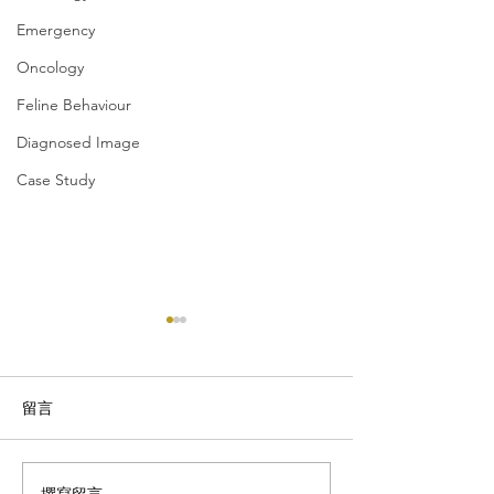
Emergency
Oncology
Feline Behaviour
Diagnosed Image
Case Study
留言
牙周疾病與共病
撰寫留言......