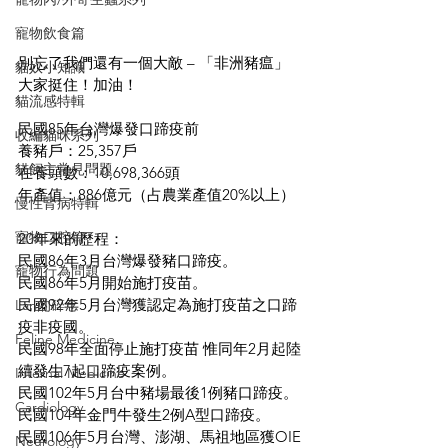
寵物飲食篇
別忘了我們還有一個大敵 – 「非洲豬瘟」
貓奴小知識
大家挺住！加油！
貓流感特輯
民國85年台灣爆發口蹄疫前
收編貓咪系列
養豬戶：25,357戶
貓飼主常見問題
在養頭數：10,698,366頭
年產值：886億元（占農業產值20%以上）
慢性腎病特輯
寵物口腔篇
20年來的歷程：
民國86年3月台灣爆發豬口蹄疫。
寵物行為問題
民國86年5月開始施打疫苗。
民國92年5月台灣獲認定為施打疫苗之口蹄
Lan的碎念
疫非疫國。
Feline Medicine
民國98年全面停止施打疫苗 惟同年2月起陸
續發生7起口蹄疫案例。
Internal Medicine
民國102年5月台中豬場最後1例豬口蹄疫。
Cardiology
民國104年金門牛發生2例A型口蹄疫。
民國106年5月台灣、澎湖、馬祖地區獲OIE
Neurology