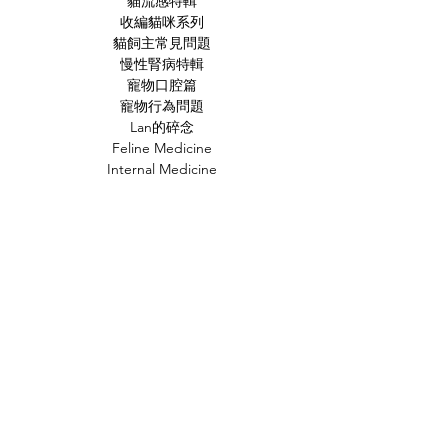
貓流感特輯
收編貓咪系列
貓飼主常見問題
慢性腎病特輯
寵物口腔篇
寵物行為問題
Lan的碎念
Feline Medicine
Internal Medicine
Cardiology
Neurology
Emergency
Oncology
Feline Behaviour
Diagnosed Image
Case Study
文章標籤
貓
小知識
常見疾病
新知
行為問題
狗
時事