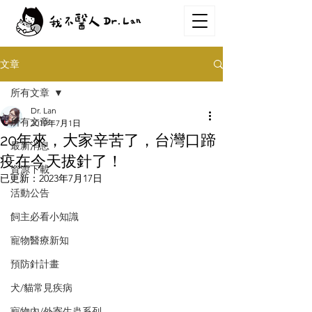
文章
所有文章
Dr. Lan
所有文章
2019年7月1日
20年來，大家辛苦了，台灣口蹄
最新消息
疫在今天拔針了！
資源下載
已更新：
2023年7月17日
活動公告
飼主必看小知識
寵物醫療新知
預防針計畫
犬/貓常見疾病
寵物內/外寄生蟲系列