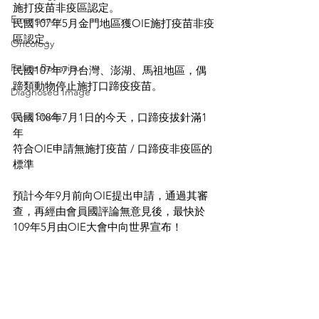
施打疫苗非疫區認定。
Emergency
民國107年5月金門地區獲OIE施打疫苗非疫
區認定。
Oncology
Feline Behaviour
民國107年7月台灣、澎湖、馬祖地區，偶
蹄類動物停止施打口蹄疫疫苗。
Diagnosed Image
Case Study
民國108年7月1日的今天，口蹄疫拔針滿1
年
符合OIE申請無施打疫苗 / 口蹄疫非疫區的
標準
預計今年9月前向OIE提出申請，通過其審
查，再經由會員國評論無意見後，最快於
109年5月由OIE大會中向世界宣布！