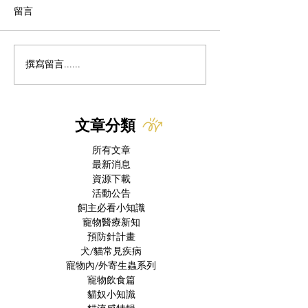
留言
撰寫留言......
美國本土出現首例犬隻新
貓冠狀病毒 x 慢
世界螺旋蠅病例 FDA緊急
FIP治癒後併發症
授權 Nitenpyram 作為治
療選項
文章分類
所有文章
最新消息
資源下載
活動公告
飼主必看小知識
寵物醫療新知
預防針計畫
犬/貓常見疾病
寵物內/外寄生蟲系列
寵物飲食篇
貓奴小知識