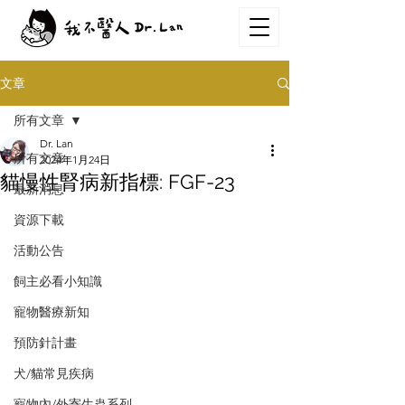
文章
所有文章
Dr. Lan
所有文章
2024年1月24日
貓慢性腎病新指標: FGF-23
最新消息
資源下載
活動公告
飼主必看小知識
寵物醫療新知
預防針計畫
犬/貓常見疾病
寵物內/外寄生蟲系列