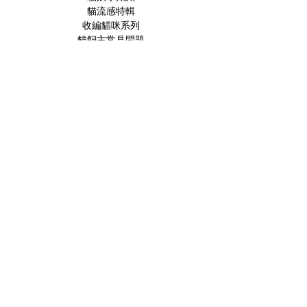
貓流感特輯
收編貓咪系列
貓飼主常見問題
慢性腎病特輯
寵物口腔篇
寵物行為問題
Lan的碎念
Feline Medicine
Internal Medicine
Cardiology
Neurology
Emergency
Oncology
Feline Behaviour
Diagnosed Image
Case Study
文章標籤