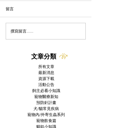
留言
撰寫留言......
美國本土出現首例犬隻新
貓冠狀病毒 x 慢
世界螺旋蠅病例 FDA緊急
FIP治癒後併發症
授權 Nitenpyram 作為治
療選項
文章分類
所有文章
最新消息
資源下載
活動公告
飼主必看小知識
寵物醫療新知
預防針計畫
犬/貓常見疾病
寵物內/外寄生蟲系列
寵物飲食篇
貓奴小知識