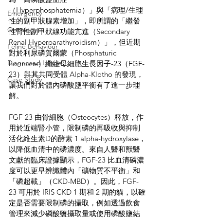
（Hyperphosphatemia）」與「病理/生理
Emergency
性的副甲狀腺素增加」，即所謂的「繼發
Oncology
性腎性副甲狀線功能亢進（Secondary 
Renal Hyperparathyroidism）」，但近期
Feline Behaviour
對於利尿磷賀爾蒙（Phosphaturic 
Diagnosed Image
hormone）纖維母細胞生長因子-23（FGF-
23）與其共同受體 Alpha-Klotho 的發現，
Case Study
讓我們對於體內磷酸鹽平衡有了進一步理
解。
FGF-23 由骨細胞（Osteocytes）釋放，作
用於近端腎小管，限制磷的再吸收與抑制
活化維生素D的酵素 1 alpha-hydroxylase，
以降低血清中的磷濃度。來自人醫和獸醫
文獻的臨床證據顯示，FGF-23 比血清磷濃
度可以更早辨識體內「礦物質不平衡」和
「磷超載」（CKD-MBD）。因此，FGF-
23 可用於 IRIS CKD 1 期和 2 期的貓，以確
定是否需要限制磷的攝取，例如透過飲食
管理來減少磷酸鹽攝取量或使用磷酸鹽結