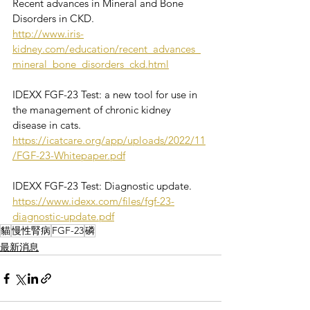
Recent advances in Mineral and Bone 
Disorders in CKD.
http://www.iris-
kidney.com/education/recent_advances_
mineral_bone_disorders_ckd.html
IDEXX FGF-23 Test: a new tool for use in 
the management of chronic kidney 
disease in cats.
https://icatcare.org/app/uploads/2022/11
/FGF-23-Whitepaper.pdf
IDEXX FGF-23 Test: Diagnostic update.
https://www.idexx.com/files/fgf-23-
diagnostic-update.pdf
貓
慢性腎病
FGF-23
磷
最新消息