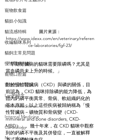
寵物飲食篇
貓奴小知識
貓流感特輯
圖片來源：
https://www.idexx.com/en/veterinary/referen
收編貓咪系列
ce-laboratories/fgf-23/
貓飼主常見問題
慢性腎病特輯
「早期腎臟病的貓咪需要限磷嗎？尤其是
當血磷尚未上升的時候。」
寵物口腔篇
對於慢性腎臟病（CKD）與磷的關係，目
寵物行為問題
前認為，CKD 貓咪排除磷的能力降低，為
Lan的碎念
體內鈣磷平衡異常、骨病、軟組織鈣化的
基本原因，以上這些疾病被歸納稱為「慢
Feline Medicine
性腎臟病－礦物質和骨病變（CKD-
Internal Medicine
mmineral and bone disorders, CKD-
MBD）」。幾十年來，在 CKD 貓咪中觀察
Cardiology
到的鈣磷不平衡及其併發症，一直被解釋
Neurology
為「高磷酸鹽血症