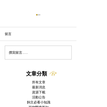
留言
撰寫留言......
貓咪血尿怎麼辦｜專業獸
貓咪十二指腸主
醫解析：三大成因、必要
織學特徵及其與
檢查與治療方針
臟和腸道病理學
文章分類
所有文章
最新消息
資源下載
活動公告
飼主必看小知識