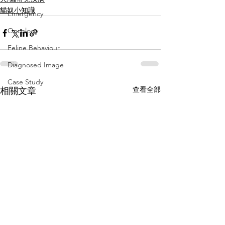
貓奴小知識
Emergency
Oncology
Feline Behaviour
Diagnosed Image
Case Study
查看全部
相關文章