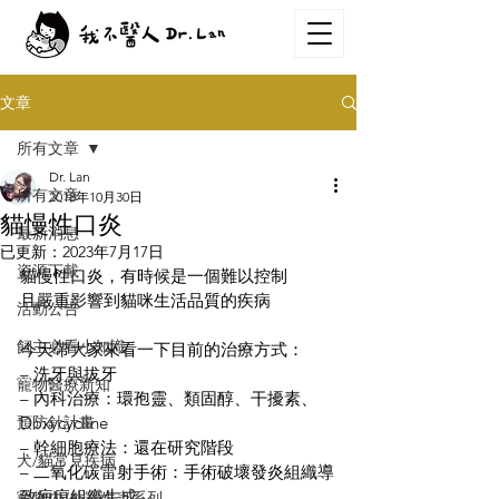
文章
所有文章
Dr. Lan
所有文章
2018年10月30日
貓慢性口炎
最新消息
已更新：
2023年7月17日
資源下載
貓慢性口炎，有時候是一個難以控制
且嚴重影響到貓咪生活品質的疾病
活動公告
飼主必看小知識
今天帶大家來看一下目前的治療方式：
– 洗牙與拔牙
寵物醫療新知
– 內科治療：環孢靈、類固醇、干擾素、
預防針計畫
Doxycycline
– 幹細胞療法：還在研究階段
犬/貓常見疾病
– 二氧化碳雷射手術：手術破壞發炎組織導
致疤痕組織生成
寵物內/外寄生蟲系列