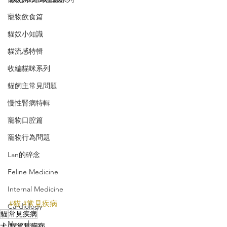
寵物飲食篇
貓奴小知識
貓流感特輯
收編貓咪系列
貓飼主常見問題
慢性腎病特輯
寵物口腔篇
寵物行為問題
Lan的碎念
Feline Medicine
Internal Medicine
#貓
#常見疾病
Cardiology
貓
常見疾病
Neurology
犬/貓常見疾病