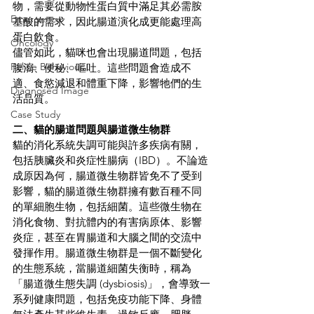
物，需要從動物性蛋白質中滿足其必需胺
Emergency
基酸的需求，因此腸道演化成更能處理高
蛋白飲食。
Oncology
儘管如此，貓咪也會出現腸道問題，包括
Feline Behaviour
腹瀉、便秘、嘔吐。這些問題會造成不
適、食慾減退和體重下降，影響牠們的生
Diagnosed Image
活品質。
Case Study
二、貓的腸道問題與腸道微生物群
貓的消化系統失調可能與許多疾病有關，
包括胰臟炎和炎症性腸病（IBD）。不論造
成原因為何，腸道微生物群皆免不了受到
影響，貓的腸道微生物群擁有數百種不同
的單細胞生物，包括細菌。這些微生物在
消化食物、對抗體内的有害病原体、影響
炎症，甚至在胃腸道和大腦之間的交流中
發揮作用。腸道微生物群是一個不斷變化
的生態系統，當腸道細菌失衡時，稱為
「腸道微生態失調 (dysbiosis)」，會導致一
系列健康問題，包括免疫功能下降、身體