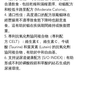
合適飲食 - 包括乾糧和濕糧選擇、幼貓配方
和較低卡路里配方 (Moderate Calorie)。
4. 適口性佳：高度適口的配方鼓勵貓咪在
經歷腸胃不適導致食慾下降時也願意進
食。這有助於貓在疾病期間維持或恢復體
重。
5. 專利抗氧化劑協同複合物（專利配
方 CELT）：維生素Ｅ、維生素Ｃ、牛磺
酸 (Taurine) 和葉黃素 (Lutein) 的抗氧化劑
協同複合物，有助於中和自由基。
6. 支持泌尿道健康配方 [S/O INDEX]：有助
形成不利於磷酸銨鎂和草酸鈣結石生成的
尿液環境。