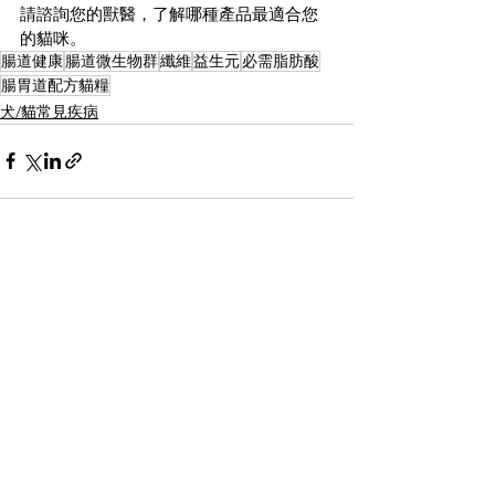
請諮詢您的獸醫，了解哪種產品最適合您
的貓咪。
腸道健康
腸道微生物群
纖維
益生元
必需脂肪酸
腸胃道配方貓糧
犬/貓常見疾病
查看全部
相關文章