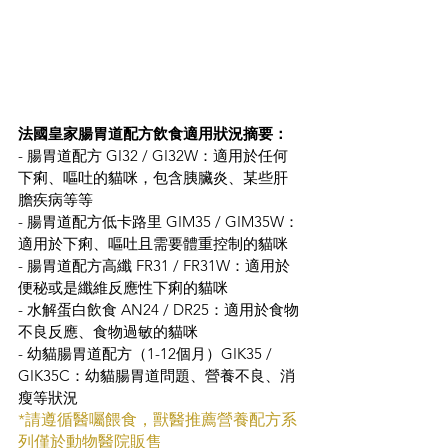
法國皇家腸胃道配方飲食適用狀況摘要：
- 腸胃道配方 GI32 / GI32W：適用於任何
下痢、嘔吐的貓咪，包含胰臟炎、某些肝
膽疾病等等
- 腸胃道配方低卡路里 GIM35 / GIM35W：
適用於下痢、嘔吐且需要體重控制的貓咪
- 腸胃道配方高纖 FR31 / FR31W：適用於
便秘或是纖維反應性下痢的貓咪
- 水解蛋白飲食 AN24 / DR25：適用於食物
不良反應、食物過敏的貓咪
- 幼貓腸胃道配方（1-12個月）GIK35 / 
GIK35C：幼貓腸胃道問題、營養不良、消
瘦等狀況
*請遵循醫囑餵食，獸醫推薦營養配方系
列僅於動物醫院販售