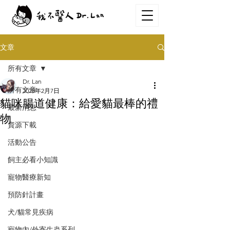
文章
所有文章
Dr. Lan
所有文章
2025年2月7日
貓咪腸道健康：給愛貓最棒的禮
最新消息
物
資源下載
活動公告
飼主必看小知識
寵物醫療新知
預防針計畫
犬/貓常見疾病
寵物內/外寄生蟲系列