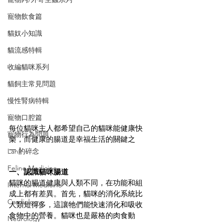
寵物飲食篇
貓奴小知識
貓流感特輯
收編貓咪系列
貓飼主常見問題
慢性腎病特輯
寵物口腔篇
每位貓咪主人都希望自己的貓咪能健康快
寵物行為問題
樂，而健康的腸道是幸福生活的關鍵之
一！
Lan的碎念
Feline Medicine
一、認識貓咪腸道
貓咪的腸道健康與人類不同，在功能和組
Internal Medicine
成上都有差異。首先，貓咪的消化系統比
Cardiology
人類短得多，這讓牠們能快速消化和吸收
食物中的營養。貓咪也是嚴格的肉食動
Neurology