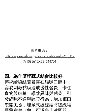
圖片來源：
https://journals.sagepub.com/doi/abs/10.117
7/1098612X251314701
四、為什麼埋藏式結會比較好
傳統縫線結若暴露在貓咪口腔中，
容易刺激黏膜造成慢性發炎、卡住
食物與細菌，導致異味與感染、引
發貓咪不適與舔咬行為，增加傷口
裂開風險，埋藏式縫線結將縫線結
隱藏在傷口內，可避免上述問題，