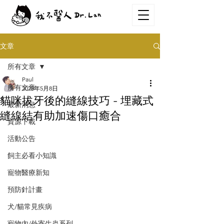
文章
所有文章
Paul
所有文章
2025年5月8日
貓咪拔牙後的縫線技巧 - 埋藏式
最新消息
縫線結有助加速傷口癒合
資源下載
活動公告
飼主必看小知識
寵物醫療新知
預防針計畫
犬/貓常見疾病
寵物內/外寄生蟲系列