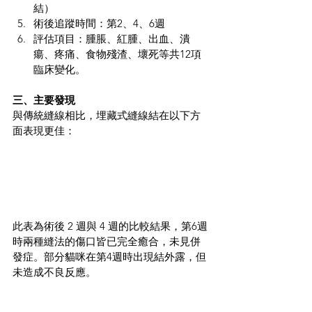
結）
術後追蹤時間：第2、4、6週
評估項目：腫脹、紅腫、出血、潰
瘍、疼痛、食物殘渣、壞死等共12項
臨床變化。
三、主要發現
與傳統縫線相比，埋藏式縫線結在以下方
面表現更佳：
此表為
術後 2 週與 4 週的比較結果
，
第6週
時兩種縫法的傷口皆已完全癒合，未見併
發症。部分貓咪在第4週時出現結外露，但
未造成不良反應。