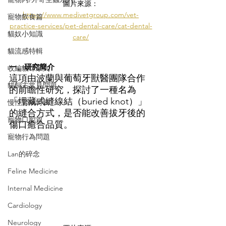
圖片來源：
https://www.medivetgroup.com/vet-
寵物飲食篇
practice-services/pet-dental-care/cat-dental-
貓奴小知識
care/
貓流感特輯
一、研究簡介
收編貓咪系列
這項由波蘭與葡萄牙獸醫團隊合作
貓飼主常見問題
的前瞻性研究，探討了一種名為
「埋藏式縫線結（buried knot）」
慢性腎病特輯
的縫合方式，是否能改善拔牙後的
寵物口腔篇
傷口癒合品質。
寵物行為問題
Lan的碎念
Feline Medicine
Internal Medicine
Cardiology
Neurology