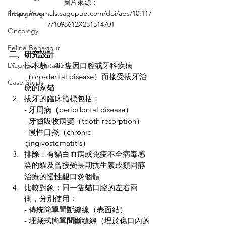
圖片來源：
https://journals.sagepub.com/doi/abs/10.117
Emergency
7/1098612X251314701
Oncology
Feline Behaviour
二、研究設計
Diagnosed Image
樣本數：40 隻因
口腔或牙科疾病
（oro-dental disease）而接受拔牙治
Case Study
療的家貓
拔牙的臨床指標包括：
- 
牙周病（periodontal disease）
- 牙齒吸收病變（tooth resorption）
- 慢性口炎（chronic 
gingivostomatitis）
排除：有貓白血病或免疫不全病毒感
染的貓及曾接受長期抗生素或類固醇
治療的慢性齦口炎個體
比較對象：同一隻貓口腔的左右兩
側，分別使用：
- 傳統簡單間斷縫線（表面結）
- 埋藏式簡單間斷縫線（埋於傷口內的