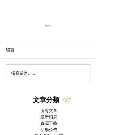
留言
牙周疾病與共病
撰寫留言......
經科學驗證的寵物療癒
力：守護長者的身心健康
與認知功能
文章分類
所有文章
最新消息
資源下載
活動公告