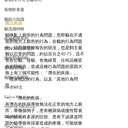
寵物飲食篇
貓奴小知識
圖片來源
貓流感特輯
貓咪亂上廁所的行為問題，意即貓在不適
收編貓咪系列
當的地方上廁所的行為，在貓的行為問題
中，這是最常被報告的狀況，也是飼主最
貓飼主常見問題
難以忍受的問題，約佔百分之40-75，且不
慢性腎病特輯
管在公貓、母貓、有無絕育、任何品種皆
有相關報告，造成這種行為問題的原因大
寵物口腔篇
致上有三個可能性：「潛在的疾病」、
寵物行為問題
「噴尿標記的行為」以及「其他行為問
題」。
Lan的碎念
Feline Medicine
一、「潛在的疾病」
有潛在的疾病導致無法在正常的地方上廁
Internal Medicine
所，舉幾個例子，患有糖尿病或慢性腎衰
Cardiology
竭的貓而有多尿的症狀、患有下泌尿道問
題的貓導致有排尿造成的疼痛，可能就會
Neurology