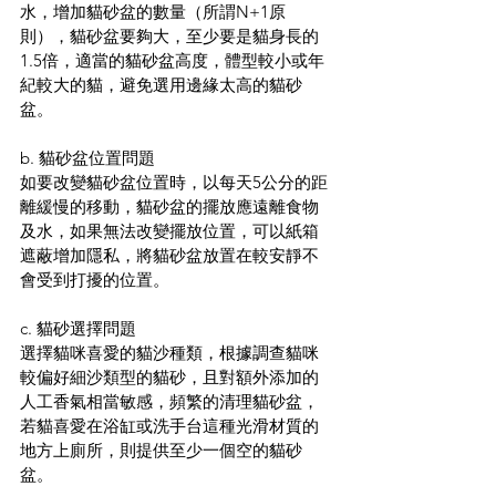
水，增加貓砂盆的數量（所謂N+1原
則），貓砂盆要夠大，至少要是貓身長的
1.5倍，適當的貓砂盆高度，體型較小或年
紀較大的貓，避免選用邊緣太高的貓砂
盆。
b. 貓砂盆位置問題
如要改變貓砂盆位置時，以每天5公分的距
離緩慢的移動，貓砂盆的擺放應遠離食物
及水，如果無法改變擺放位置，可以紙箱
遮蔽增加隱私，將貓砂盆放置在較安靜不
會受到打擾的位置。
c. 貓砂選擇問題
選擇貓咪喜愛的貓沙種類，根據調查貓咪
較偏好細沙類型的貓砂，且對額外添加的
人工香氣相當敏感，頻繁的清理貓砂盆，
若貓喜愛在浴缸或洗手台這種光滑材質的
地方上廁所，則提供至少一個空的貓砂
盆。