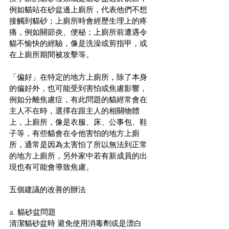
例如貓站在砂盆邊上廁所，代表他們不想
接觸到貓砂；上廁所時會經歷生理上的疼
痛，例如關節炎、便秘；上廁所前遭遇令
貓不愉快的經驗，像是洗澡或剪指甲，或
在上廁所期間被攻擊等。
「偏好」在特定的地方上廁所，除了本身
的偏好外，也可能受到害怕或焦慮影響，
例如分離焦慮症，有此問題的貓經常會在
主人不在時，選擇在跟主人的相關物體
上，上廁所，像是衣服、床、公事包、鞋
子等，有些貓會在令他害怕的地方上廁
所，通常是因為太害怕了所以無法到正常
的地方上廁所，另外家中若有新成員的出
現也有可能會導致焦慮。
五個建議的改善的辦法
a. 貓砂盆問題
清潔貓砂盆時 避免使用消毒劑或是漂白