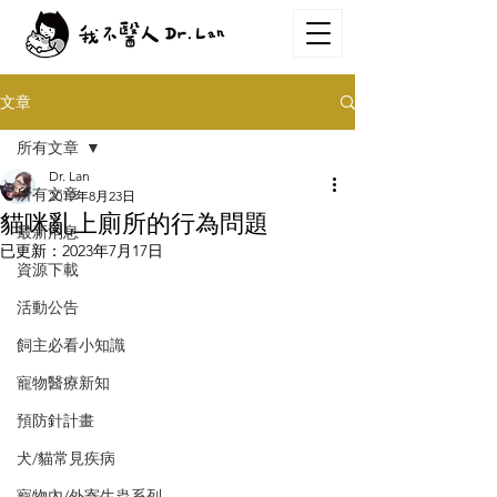
文章
所有文章
Dr. Lan
所有文章
2019年8月23日
貓咪亂上廁所的行為問題
最新消息
已更新：
2023年7月17日
資源下載
活動公告
飼主必看小知識
寵物醫療新知
預防針計畫
犬/貓常見疾病
寵物內/外寄生蟲系列