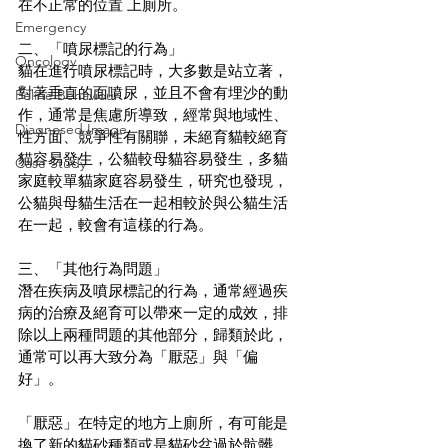
在不正常的位置 上廁所。
Emergency
二、「噴尿標記的行為」
Oncology
貓在進行噴尿標記時，大多數是站立著，
對著垂直的面噴尿，並且不會有埋沙的動
Feline Behaviour
作，通常是焦慮所導致，經常與地域性、
Diagnosed Image
性方面、競爭性有關聯，未絕育貓較絕育
貓容易發生，公貓較母貓容易發生，多貓
Case Study
家庭較單貓家庭容易發生，研究也發現，
公貓與母貓生活在一起相較於與公貓生活
在一起，較會有這樣的行為。
三、「其他行為問題」
潛在疾病及噴尿標記的行為，通常經過疾
病的治療及絕育可以帶來一定的成效，排
除以上兩種問題的其他部分，歸類於此，
通常可以再大致分為「厭惡」與「偏
好」。
「厭惡」在特定的地方上廁所，有可能是
換了新的貓砂種類或是貓砂盆過於骯髒，