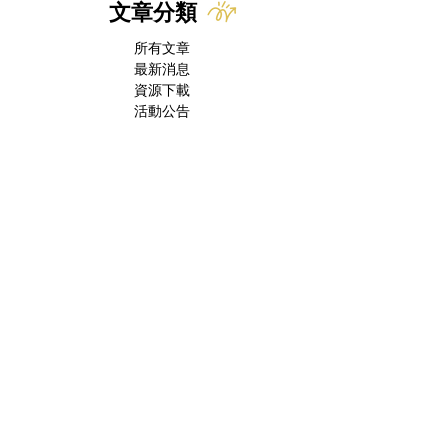
文章分類
所有文章
最新消息
資源下載
活動公告
飼主必看小知識
寵物醫療新知
預防針計畫
犬/貓常見疾病
寵物內/外寄生蟲系列
寵物飲食篇
貓奴小知識
貓流感特輯
收編貓咪系列
貓飼主常見問題
慢性腎病特輯
寵物口腔篇
寵物行為問題
Lan的碎念
Feline Medicine
Internal Medicine