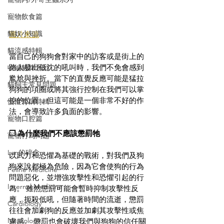
寵物飲食篇
貓奴小知識
圖片來源
貓流感特輯
當自己的狗狗會對家中的訪客或是街上的
路人發出低沈的吼叫時，我們不免會感到
收編貓咪系列
尷尬與挫折。當下的直覺反應可能是猛拉
貓飼主常見問題
狗狗的項圈或將其強行控制在我們可以掌
控的位置，但這可能是一個非常不好的作
慢性腎病特輯
法，會導致許多負面的影響。
寵物口腔篇
❐ 為什麼我們不應該懲罰牠
寵物行為問題
Lan的碎念
以武力和恐懼為基礎的戰術，對我們及狗
狗來說都極為危險，因為它會使狗的行為
Feline Medicine
問題惡化，並增強攻擊性和恐懼引起的行
Internal Medicine
為。 雖然懲罰可能會暫時抑制攻擊性反
應，扼殺低吼，但隨著時間的流逝，懲罰
Cardiology
往往會加劇狗的反應並加劇其攻擊性或焦
Neurology
慮感。 懲罰也會破壞我們與狗狗的信任關