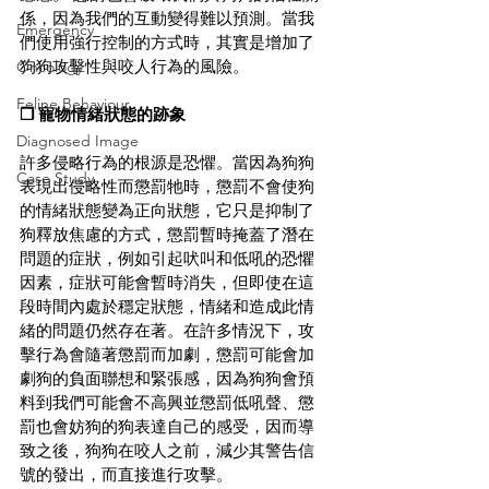
係，因為我們的互動變得難以預測。當我
Emergency
們使用強行控制的方式時，其實是增加了
狗狗攻擊性與咬人行為的風險。
Oncology
Feline Behaviour
❐ 寵物情緒狀態的跡象
Diagnosed Image
許多侵略行為的根源是恐懼。當因為狗狗
Case Study
表現出侵略性而懲罰牠時，懲罰不會使狗
的情緒狀態變為正向狀態，它只是抑制了
狗釋放焦慮的方式，懲罰暫時掩蓋了潛在
問題的症狀，例如引起吠叫和低吼的恐懼
因素，症狀可能會暫時消失，但即使在這
段時間內處於穩定狀態，情緒和造成此情
緒的問題仍然存在著。在許多情況下，攻
擊行為會隨著懲罰而加劇，懲罰可能會加
劇狗的負面聯想和緊張感，因為狗狗會預
料到我們可能會不高興並懲罰低吼聲、懲
罰也會妨狗的狗表達自己的感受，因而導
致之後，狗狗在咬人之前，減少其警告信
號的發出，而直接進行攻擊。