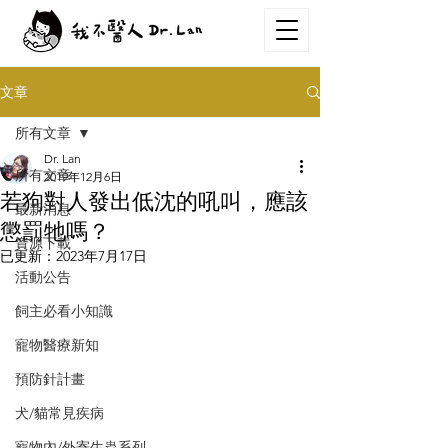
文章
所有文章
Dr. Lan
所有文章
2019年12月6日
若狗對人發出低沈的吼叫，應該
最新消息
懲罰牠嗎？
資源下載
已更新：
2023年7月17日
活動公告
飼主必看小知識
寵物醫療新知
預防針計畫
犬/貓常見疾病
寵物內/外寄生蟲系列