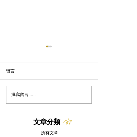
留言
了解貓咪的狩獵行為
撰寫留言......
FDA 核准首款
隻噪音恐懼與分
藥物
文章分類
所有文章