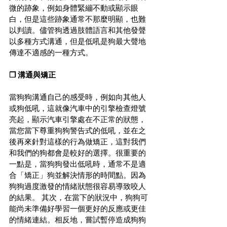
微的跡象，例如身體緊繃不動或顯示眼
白，但是這些跡象通常不那麼明顯，也難
以判讀。儘管狗透過肢體語言和其他發聲
以多種方式溝通，但是低吼是狗最大聲地
傳達不適感的一種方式。
❐ 溝通與矯正
當狗狗溝通自己的感受時，例如向其他人
或狗低吼，這就像汽車中的引擎檢查燈號
亮起，顯示汽車引擎處在不正常的狀態，
當您當下尊重狗狗警告式的低吼，並在之
後再來針對這樣的行為做矯正，這對我們
和我們的狗都會是較好的選擇。很重要的
一點是，當狗狗發出低吼時，通常不是適
合「矯正」狗並解決情形的時間點。因為
狗狗過度激發的情緒狀態很容易導致咬人
的結果。 其次，在當下的狀況中，狗狗可
能尚未準備好學習一個更好的反應或更佳
的情緒連結。相反地，嘗試暫停造成狗狗