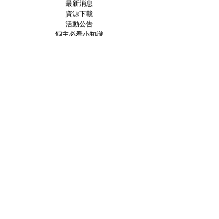
最新消息
資源下載
活動公告
飼主必看小知識
寵物醫療新知
預防針計畫
犬/貓常見疾病
寵物內/外寄生蟲系列
寵物飲食篇
貓奴小知識
貓流感特輯
收編貓咪系列
貓飼主常見問題
慢性腎病特輯
寵物口腔篇
寵物行為問題
Lan的碎念
Feline Medicine
Internal Medicine
Cardiology
Neurology
Emergency