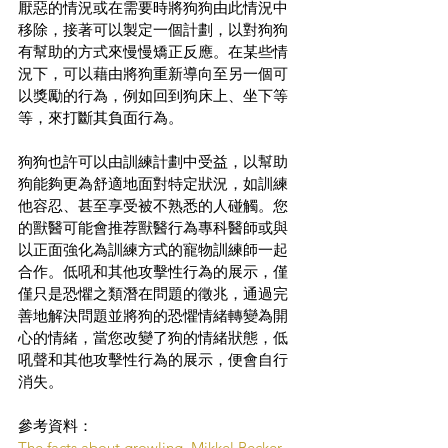
厭惡的情況或在需要時將狗狗由此情況中
移除，接著可以製定一個計劃，以對狗狗
有幫助的方式來慢慢矯正反應。在某些情
況下，可以藉由將狗重新導向至另一個可
以獎勵的行為，例如回到狗床上、坐下等
等，來打斷其負面行為。
狗狗也許可以由訓練計劃中受益，以幫助
狗能夠更為舒適地面對特定狀況，如訓練
他容忍、甚至享受被不熟悉的人碰觸。您
的獸醫可能會推荐獸醫行為專科醫師或與
以正面強化為訓練方式的寵物訓練師一起
合作。低吼和其他攻擊性行為的展示，僅
僅只是恐懼之類潛在問題的徵兆，通過完
善地解決問題並將狗的恐懼情緒轉變為開
心的情緒，當您改變了狗的情緒狀態，低
吼聲和其他攻擊性行為的展示，便會自行
消失。
參考資料：
The facts about growling. Mikkel Becker, 