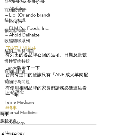
– Sunshine Mills, Inc.
– ANF, Inc.
寵物飲食篇
– Lidl (Orlando brand)
貓奴小知識
– Kroger
– ELM Pet Foods, Inc.
貓流感特輯
– Ahold Delhaize
收編貓咪系列
FDA官方連結中
貓飼主常見問題
有列出的各品牌召回的品項、日期及批號
慢性腎病特輯
Lan大致看了一下
寵物口腔篇
台灣有進口的應該只有「ANF 成犬羊肉配
方」
寵物行為問題
有使用相關品牌的家長們請務必進連結看
Lan的碎念
一下唷
Feline Medicine
#時事
Internal Medicine
時事
最新消息
Cardiology
Neurology