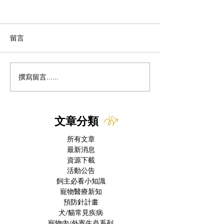
留言
撰寫留言......
美國本土出現首例犬隻新
貓冠狀病毒 x 慢
世界螺旋蠅病例 FDA緊急
FIP治癒後併發症
授權 Nitenpyram 作為治
療選項
文章分類
所有文章
最新消息
資源下載
活動公告
飼主必看小知識
寵物醫療新知
預防針計畫
犬/貓常見疾病
寵物內/外寄生蟲系列