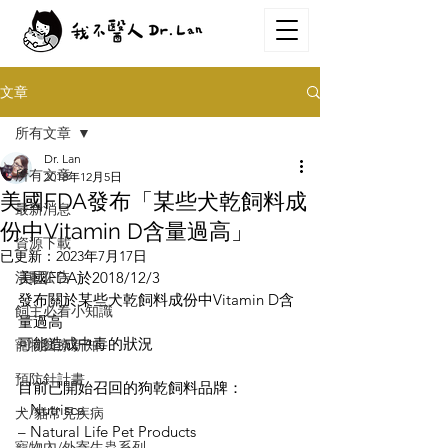
文章
所有文章
Dr. Lan
所有文章
2018年12月5日
美國FDA發布「某些犬乾飼料成
最新消息
份中Vitamin D含量過高」
資源下載
已更新：
2023年7月17日
活動公告
美國FDA於2018/12/3
發布關於某些犬乾飼料成份中Vitamin D含
飼主必看小知識
量過高
可能造成中毒的狀況
寵物醫療新知
預防針計畫
目前已開始召回的狗乾飼料品牌：
– Nutrisca
犬/貓常見疾病
– Natural Life Pet Products
寵物內/外寄生蟲系列