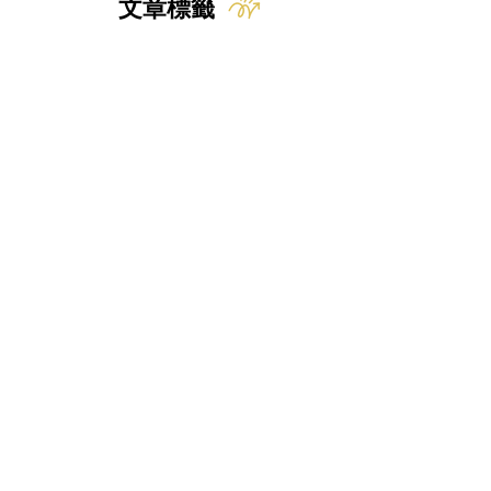
文章標籤
貓
小知識
常見疾病
新知
行為問題
狗
時事
動物福利
飲食
獸醫
FIP
貓奴小知識
貓咪知識
貓咪
人畜共通傳染病
中毒
寄生蟲
禽流感
研究
產品試用
訂閱免費文章
定期收到臨床獸醫師整理的
寵物醫療相關知識