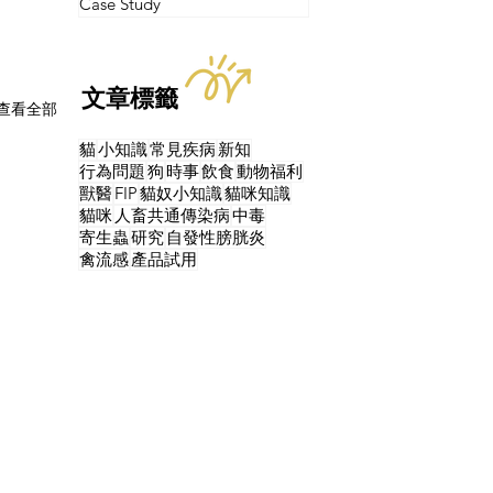
Case Study
文章標籤
查看全部
貓
小知識
常見疾病
新知
行為問題
狗
時事
飲食
動物福利
獸醫
FIP
貓奴小知識
貓咪知識
貓咪
人畜共通傳染病
中毒
寄生蟲
研究
自發性膀胱炎
禽流感
產品試用