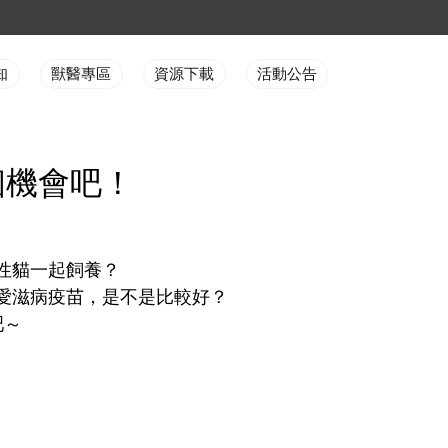
知
獸醫專區
資源下載
活動公告
個機會吧！
性貓一起飼養？
愛滋病疫苗，是不是比較好？
吧～