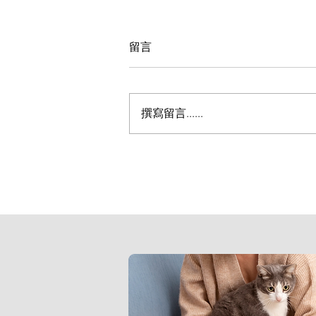
留言
撰寫留言......
居家防黴 2 步驟｜Lan教你
菌感染