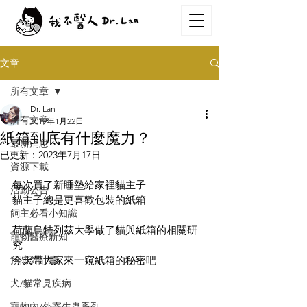
文章
所有文章
Dr. Lan
所有文章
2019年1月22日
紙箱到底有什麼魔力？
最新消息
已更新：
2023年7月17日
資源下載
每次買了新睡墊給家裡貓主子
活動公告
貓主子總是更喜歡包裝的紙箱
飼主必看小知識
荷蘭烏特列茲大學做了貓與紙箱的相關研
寵物醫療新知
究
預防針計畫
今天帶大家來一窺紙箱的秘密吧
犬/貓常見疾病
寵物內/外寄生蟲系列