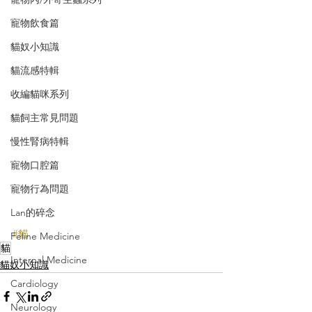
寵物飲食篇
貓奴小知識
貓流感特輯
收編貓咪系列
貓飼主常見問題
慢性腎病特輯
寵物口腔篇
寵物行為問題
Lan的碎念
#貓
Feline Medicine
貓
Internal Medicine
貓奴小知識
Cardiology
Neurology