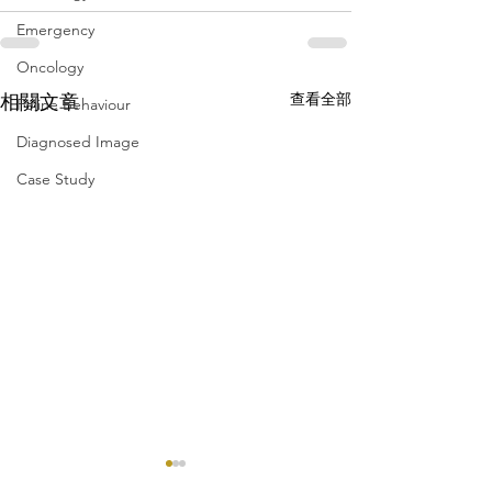
Emergency
Oncology
查看全部
相關文章
Feline Behaviour
Diagnosed Image
Case Study