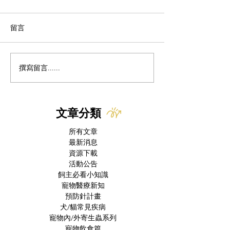
留言
貓的除蟲菊中毒
撰寫留言......
為什麼貓咪突然歪頭、走
路不穩？你該認識的「前
庭症候群」
文章分類
所有文章
最新消息
資源下載
活動公告
飼主必看小知識
寵物醫療新知
預防針計畫
犬/貓常見疾病
寵物內/外寄生蟲系列
寵物飲食篇