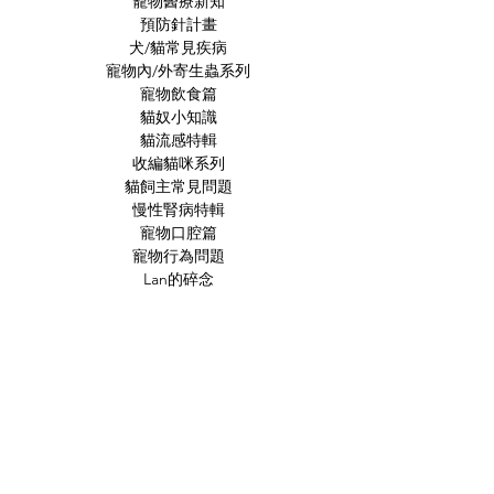
寵物醫療新知
預防針計畫
犬/貓常見疾病
寵物內/外寄生蟲系列
寵物飲食篇
貓奴小知識
貓流感特輯
收編貓咪系列
貓飼主常見問題
慢性腎病特輯
寵物口腔篇
寵物行為問題
Lan的碎念
Feline Medicine
Internal Medicine
Cardiology
Neurology
Emergency
Oncology
Feline Behaviour
Diagnosed Image
Case Study