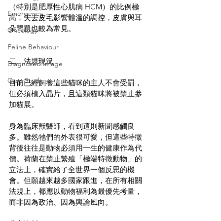
（特別是肥厚性心肌病 HCM）的比例極
Emergency
高，失去皮毛影響體溫的調控，皮膚與耳
朵問題也較為常見。
Oncology
Feline Behaviour
二、法規現況
Diagnosed Image
Case Study
目前已經飼養這些貓咪的主人不會受罰，
但必須植入晶片，且這類貓咪將被禁止參
加貓展。
身為臨床獸醫師，看到這則新聞感觸良
多。雖然牠們的外表很可愛，但這些特徵
背後往往是動物必須用一生的健康作為代
價。荷蘭在禁止繁殖「極端特徵動物」的
立法上，確實給了全世界一個反思的機
會。但願越來越多國家跟進，在所有相關
法規上，都應以動物福利為最優先考量，
而非因為政治、因為輿論風向。