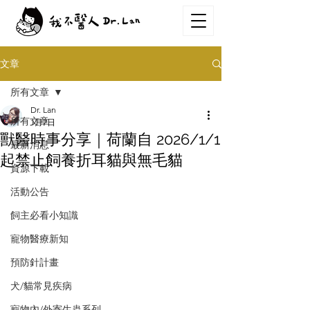
文章
所有文章
Dr. Lan
所有文章
1月7日
獸醫時事分享｜荷蘭自 2026/1/1
最新消息
起禁止飼養折耳貓與無毛貓
資源下載
活動公告
飼主必看小知識
寵物醫療新知
預防針計畫
犬/貓常見疾病
寵物內/外寄生蟲系列