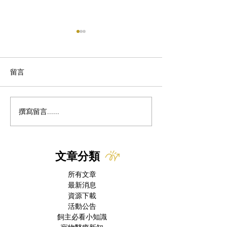
留言
撰寫留言......
美國本土出現首例犬隻新
貓冠狀病毒 x 慢
世界螺旋蠅病例 FDA緊急
FIP治癒後併發症
授權 Nitenpyram 作為治
療選項
文章分類
所有文章
最新消息
資源下載
活動公告
飼主必看小知識