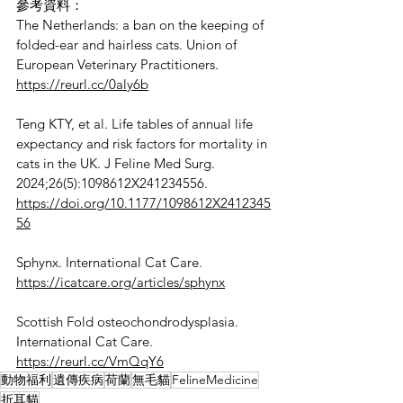
參考資料：
The Netherlands: a ban on the keeping of 
folded-ear and hairless cats. Union of 
European Veterinary Practitioners.
https://reurl.cc/0aly6b
Teng KTY, et al. Life tables of annual life 
expectancy and risk factors for mortality in 
cats in the UK. J Feline Med Surg. 
2024;26(5):1098612X241234556.
https://doi.org/10.1177/1098612X2412345
56
Sphynx. International Cat Care.
https://icatcare.org/articles/sphynx
Scottish Fold osteochondrodysplasia. 
International Cat Care.
https://reurl.cc/VmQqY6
動物福利
遺傳疾病
荷蘭
無毛貓
FelineMedicine
折耳貓