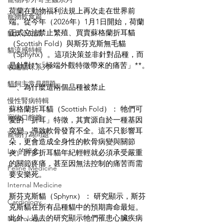
荷蘭在動物福利法規上再次走在世界前
寵物飲食篇
端。從今年（2026年）1月1日開始，荷蘭
正式立法禁止繁殖、買賣蘇格蘭折耳貓
貓奴小知識
（Scottish Fold）與斯芬克斯無毛貓
貓流感特輯
（Sphynx）。這項決策並非針對品種，而
是針對**「極端外觀特徵帶來的痛苦」**。
收編貓咪系列
貓飼主常見問題
一、為什麼這兩個品種被禁止
慢性腎病特輯
蘇格蘭折耳貓（Scottish Fold）： 牠們可
寵物口腔篇
愛的「折耳」特徵，其實源自於一種基因
突變，導致軟骨發育不全。這不只影響耳
寵物行為問題
朵，更會造成全身性的軟骨病變與關節
Lan的碎念
炎。許多折耳貓年紀輕輕就必須承受嚴重
的關節疼痛，甚至因無法控制的痛苦而需
Feline Medicine
要安樂死。
Internal Medicine
斯芬克斯貓（Sphynx）： 研究顯示，斯芬
Cardiology
克斯貓在所有品種貓中的預期壽命最短。
此外，過去的研究顯示牠們罹患心臟疾病
Neurology