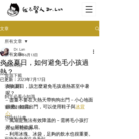
文章
所有文章
Dr. Lan
所有文章
2018年6月13日
炎炎夏日，如何避免毛小孩過
最新消息
熱？
資源下載
已更新：
2023年7月17日
活動公告
炎炎夏日，該怎麼避免毛孩過熱甚至中暑
呢？
飼主必看小知識
– 盡量不要在大熱天帶狗狗出門－小心地面
很燙。如需出門，可以使用鞋子與
冰背
寵物醫療新知
心
。
預防針計畫
– 風扇是無法有效降溫的－需將毛小孩打
溼，同時吹風扇。
犬/貓常見疾病
– 利用冰塊、冰袋，足夠的飲水也很重要。
寵物內/外寄生蟲系列