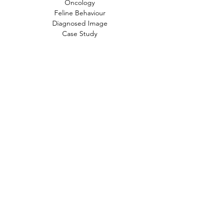
Oncology
Feline Behaviour
Diagnosed Image
Case Study
文章標籤
貓
小知識
常見疾病
新知
行為問題
狗
時事
動物福利
飲食
獸醫
FIP
貓奴小知識
貓咪知識
貓咪
人畜共通傳染病
中毒
寄生蟲
禽流感
研究
產品試用