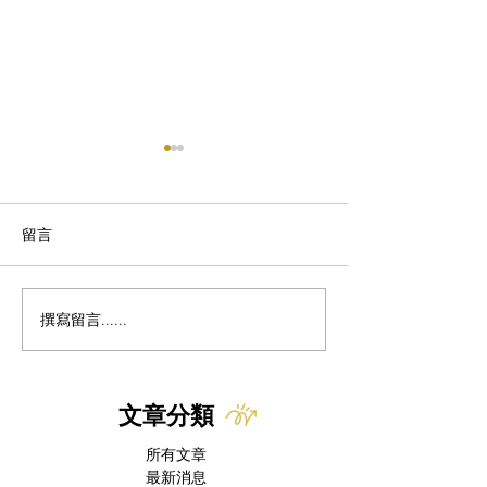
留言
貓咪飲食的高蛋
撰寫留言......
貓咪血尿怎麼辦｜專業獸
醫解析：三大成因、必要
檢查與治療方針
文章分類
所有文章
最新消息