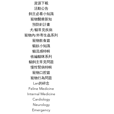
資源下載
活動公告
飼主必看小知識
寵物醫療新知
預防針計畫
犬/貓常見疾病
寵物內/外寄生蟲系列
寵物飲食篇
貓奴小知識
貓流感特輯
收編貓咪系列
貓飼主常見問題
慢性腎病特輯
寵物口腔篇
寵物行為問題
Lan的碎念
Feline Medicine
Internal Medicine
Cardiology
Neurology
Emergency