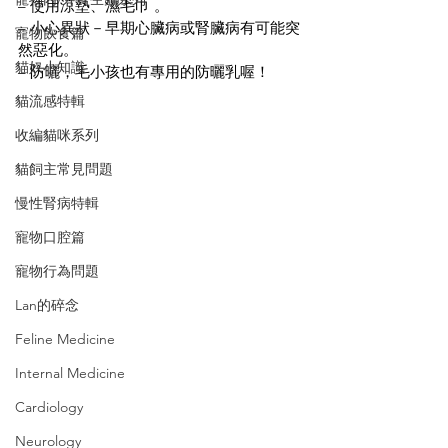
– 使用涼墊、濕毛巾 。
– 小心異狀－早期心臟病或腎臟病有可能突
寵物飲食篇
然惡化。
貓奴小知識
– 防曬，毛小孩也有專用的防曬乳喔！
貓流感特輯
收編貓咪系列
貓飼主常見問題
慢性腎病特輯
寵物口腔篇
寵物行為問題
Lan的碎念
Feline Medicine
Internal Medicine
Cardiology
Neurology