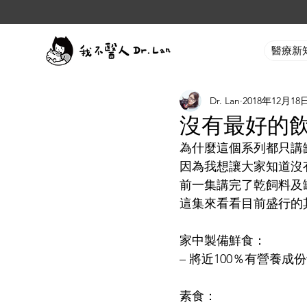
醫療新
Dr. Lan
2018年12月18
沒有最好的飲
為什麼這個系列都只講
因為我想讓大家知道沒
前一集講完了乾飼料及
這集來看看目前盛行的
家中製備鮮食：
– 將近100％有營養成
素食：