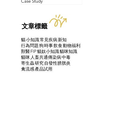
Case Study
文章標籤
貓
小知識
常見疾病
新知
行為問題
狗
時事
飲食
動物福利
獸醫
FIP
貓奴小知識
貓咪知識
貓咪
人畜共通傳染病
中毒
寄生蟲
研究
自發性膀胱炎
禽流感
產品試用