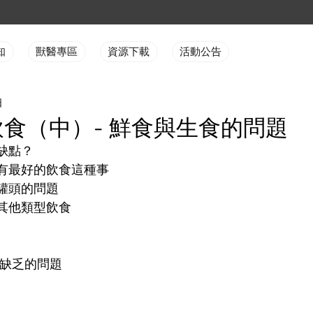
知
獸醫專區
資源下載
活動公告
日
食（中）- 鮮食與生食的問題
缺點？
有最好的飲食這種事
罐頭的問題
其他類型飲食
份缺乏的問題